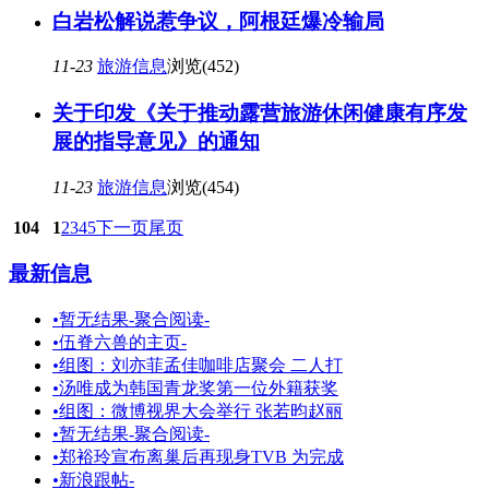
白岩松解说惹争议，阿根廷爆冷输局
11-23
旅游信息
浏览(452)
关于印发《关于推动露营旅游休闲健康有序发
展的指导意见》的通知
11-23
旅游信息
浏览(454)
104
1
2
3
4
5
下一页
尾页
最新信息
•
暂无结果-聚合阅读-
•
伍脊六兽的主页-
•
组图：刘亦菲孟佳咖啡店聚会 二人打
•
汤唯成为韩国青龙奖第一位外籍获奖
•
组图：微博视界大会举行 张若昀赵丽
•
暂无结果-聚合阅读-
•
郑裕玲宣布离巢后再现身TVB 为完成
•
新浪跟帖-