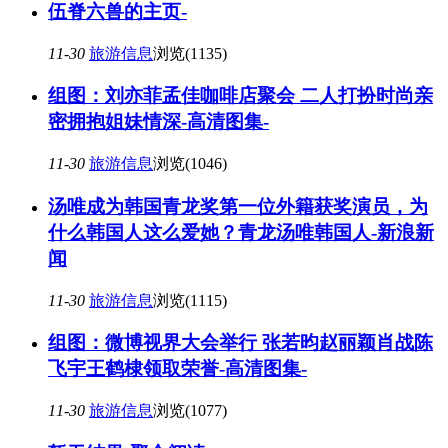
伍脊六兽的主页-
11-30
旅游信息
浏览(1135)
组图：刘亦菲孟佳咖啡店聚会 二人打扮时尚亲
密拥抱姐妹情深-高清图集-
11-30
旅游信息
浏览(1046)
汤唯成为韩国青龙奖第一位外籍获奖演员，为
什么韩国人这么爱她？青龙汤唯韩国人-新浪新
闻
11-30
旅游信息
浏览(1115)
组图：微博视界大会举行 张若昀赵丽颖肖战陈
飞宇王鹤棣领取荣誉-高清图集-
11-30
旅游信息
浏览(1077)