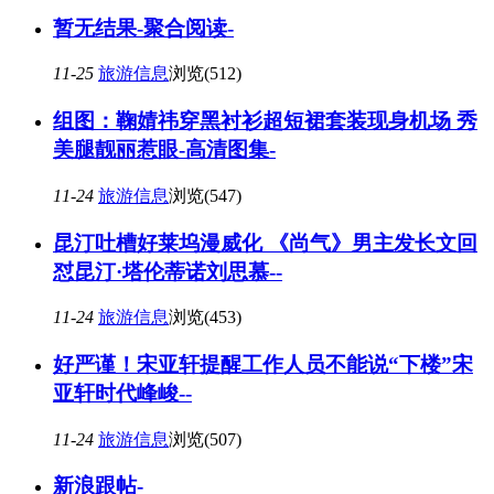
暂无结果-聚合阅读-
11-25
旅游信息
浏览(512)
组图：鞠婧祎穿黑衬衫超短裙套装现身机场 秀
美腿靓丽惹眼-高清图集-
11-24
旅游信息
浏览(547)
昆汀吐槽好莱坞漫威化 《尚气》男主发长文回
怼昆汀·塔伦蒂诺刘思慕--
11-24
旅游信息
浏览(453)
好严谨！宋亚轩提醒工作人员不能说“下楼”宋
亚轩时代峰峻--
11-24
旅游信息
浏览(507)
新浪跟帖-