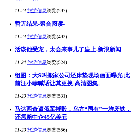
11-24
旅游信息
浏览(597)
暂无结果-聚合阅读-
11-24
旅游信息
浏览(492)
活该他受宠，太会来事儿了皇上-新浪新闻
11-24
旅游信息
浏览(524)
组图：大S叫搬家公司还床垫现场画面曝光 此
前汪小菲喊话让其更换-高清图集-
11-23
旅游信息
浏览(531)
马达西奇遭俄军摧毁，乌方“国有”一堆废铁，
还需赔中企45亿美元
11-23
旅游信息
浏览(556)