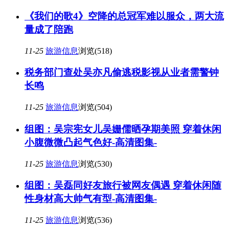
《我们的歌4》空降的总冠军难以服众，两大流
量成了陪跑
11-25
旅游信息
浏览(518)
税务部门查处吴亦凡偷逃税影视从业者需警钟
长鸣
11-25
旅游信息
浏览(504)
组图：吴宗宪女儿吴姗儒晒孕期美照 穿着休闲
小腹微微凸起气色好-高清图集-
11-25
旅游信息
浏览(530)
组图：吴磊同好友旅行被网友偶遇 穿着休闲随
性身材高大帅气有型-高清图集-
11-25
旅游信息
浏览(536)