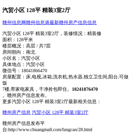
汽贸小区 128平 精装3室2厅
赣州信息网
赣州信息港
最新赣州房产信息信息
汽贸小区 128平 精装3室2厅，
装修情况：
精装修
面积：
128平米
楼层概况：
高层 / 共7层
房间朝向：
南北
小区名：
汽贸小区
具体地点：
汽贸小区
微信号：
18041866470
房屋配置：
床,电视,冰箱,洗衣机,热水器,独立卫生间,阳台,可做
饭
7楼,带家电家具，干净拎包即住。
18241876470
。赣州房产信息发布。
更多汽贸小区 128平 精装3室2厅最新相关信息：
赣州房产信息
汽贸小区 128平 精装3室2厅
赣州房产信息发布平
台:http://www.chuangmall.com/fangcan/28.html