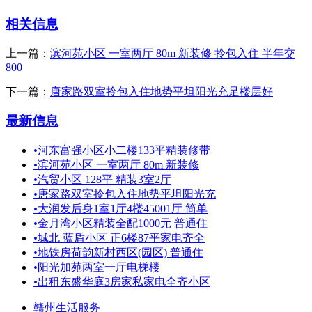
相关信息
上一篇：
滨河苑小区 一室两厅 80m 新装修 拎包入住 半年交
800
下一篇：
唐家路双室拎包入住地势平坦阳光充足楼层好
最新信息
•
河东富强小区小二楼133平精装修带
•
滨河苑小区 一室两厅 80m 新装修
•
汽贸小区 128平 精装3室2厅
•
唐家路双室拎包入住地势平坦阳光充
•
大润发后身1室1厅4楼45001厅 简单
•
金月湾小区精装全配1000元 普通住
•
城北 蓝盾小区 正6楼87平家电齐全
•
地铁房荷韵新村西区(园区) 普通住
•
阳光加苑两室一厅电梯楼
•
出租东盛华庭3房家私家电全齐小区
赣州生活服务