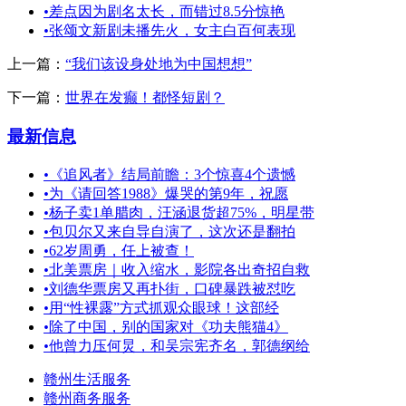
•
差点因为剧名太长，而错过8.5分惊艳
•
张颂文新剧未播先火，女主白百何表现
上一篇：
“我们该设身处地为中国想想”
下一篇：
世界在发癫！都怪短剧？
最新信息
•
《追风者》结局前瞻：3个惊喜4个遗憾
•
为《请回答1988》爆哭的第9年，祝愿
•
杨子卖1单腊肉，汪涵退货超75%，明星带
•
包贝尔又来自导自演了，这次还是翻拍
•
62岁周勇，任上被查！
•
北美票房｜收入缩水，影院各出奇招自救
•
刘德华票房又再扑街，口碑暴跌被怼吃
•
用“性裸露”方式抓观众眼球！这部经
•
除了中国，别的国家对《功夫熊猫4》
•
他曾力压何炅，和吴宗宪齐名，郭德纲给
赣州生活服务
赣州商务服务