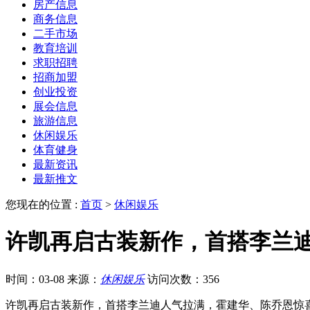
房产信息
商务信息
二手市场
教育培训
求职招聘
招商加盟
创业投资
展会信息
旅游信息
休闲娱乐
体育健身
最新资讯
最新推文
您现在的位置 :
首页
>
休闲娱乐
许凯再启古装新作，首搭李兰
时间：03-08
来源：
休闲娱乐
访问次数：356
许凯再启古装新作，首搭李兰迪人气拉满，霍建华、陈乔恩惊