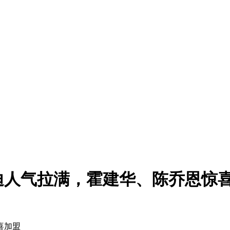
迪人气拉满，霍建华、陈乔恩惊
喜加盟