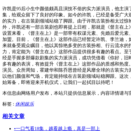
许凯是95后小生中颜值颇高且演技不俗的实力派演员，他主
集，给观众留下了良好的印象。如今的许凯，已经是备受广大
的实力，在古装剧领域站稳了脚跟。由于许凯古装扮相太过惊
外，许凯还有一部古装剧也即将提上日程，那就是《督主在上
设置来看，《督主在上》是一部带有权谋元素、先婚后爱元素
加盟。目前，《督主在上》这部作品已经暂定许凯、李兰迪，
来就备受观众瞩目，他以其惊艳多变的古装扮相、行云流水的
力，肯定能为《督主在上》这部作品提供很多有趣的看点。至
经是手握多部爆款剧集的实力派演员，成功凭借着《你好，旧
多有趣的表演，有效提升《督主在上》这部作品的质感和热度
演员。众所周知，霍建华和陈乔恩曾经是风靡全球的古装实力
以他们颜值和气场，肯定能持续在古装剧领域站稳脚跟。这次
始筹备，即将迎来开机仪式，让我们一起拭目以待吧！
本信息由网络用户发布，
本站只提供信息展示，内容详情请与
标签 :
休闲娱乐
相关文章
•
一口气看18集，越看越上瘾，真是一部上