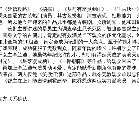
演了《延禧攻略》、《招摇》、《从前有座灵剑山》、《千古玦尘
观众喜爱的古装热门演员，其古装扮相、演技表现、扛剧能力，
艳，所以他今年迎来的作品几乎都是古装剧。众所周知，他和田
》。该剧主要讲述的是男主为调查孪生兄长死因，被迫假冒督主
、替身文学的古偶剧，肯定能有效满足当下观众的多元化需求。
如此全新的CP组合，肯定会成为该剧的一大亮点。至于许凯和李
打戏表现，成功征服了无数观众。随着年龄的增长，许凯学会了
于女主李兰迪，她虽然年纪比许凯小，却拥有浑然天成的表演天
时光》、《星落凝成糖》、《一路朝阳》等作品，给观众带来了
。再加上李兰迪气质灵动可爱，肯定能赋予新剧角色有趣的灵魂
派演员，两人仅凭《笑傲江湖》这部作品，就令无数观众难以忘
，《督主在上》能邀请到霍建华、陈乔恩这两位实力派演员，肯
官方联系确认。