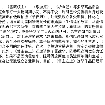
》、《雪鹰领主》、《乐游原》、《祈今朝》等多部高品质剧
完全吊打一大批同期小花。不得不说，许凯已经凭借着自身过硬
曦薇正在低调拍摄《子夜归》，让无数观众备受期待。除此之
身份，结果却阴差阳错与兄长前未婚妻互生情愫的故事。从剧情
许凯再启古装新作，首搭李兰迪人气拉满，霍建华、陈乔恩惊喜
兰迪的演技，更是得到了广大观众的认可。男主许凯自出道以
沉淀自己，对于表演的追求也越来越高。相信以许凯的气质和实
赋，甚至还多次被徐峥、章子怡等前辈夸赞。如今的李兰迪，已
与众不同的角色体验。这次，李兰迪首搭许凯，肯定会碰撞出很
。此外，《督主在上》还邀请到了霍建华、陈乔恩这两位实力派
怀。如果不是因为霍建华、陈乔恩这两位演员近两年回归生活，
定会让无数观众备受期待。目前，《督主在上》这部作品已经开