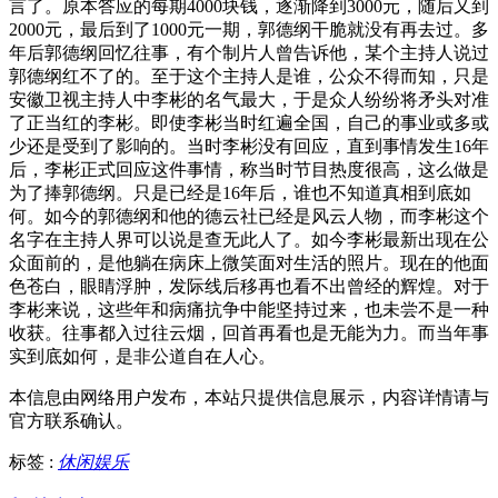
言了。原本答应的每期4000块钱，逐渐降到3000元，随后又到
2000元，最后到了1000元一期，郭德纲干脆就没有再去过。多
年后郭德纲回忆往事，有个制片人曾告诉他，某个主持人说过
郭德纲红不了的。至于这个主持人是谁，公众不得而知，只是
安徽卫视主持人中李彬的名气最大，于是众人纷纷将矛头对准
了正当红的李彬。即使李彬当时红遍全国，自己的事业或多或
少还是受到了影响的。当时李彬没有回应，直到事情发生16年
后，李彬正式回应这件事情，称当时节目热度很高，这么做是
为了捧郭德纲。只是已经是16年后，谁也不知道真相到底如
何。如今的郭德纲和他的德云社已经是风云人物，而李彬这个
名字在主持人界可以说是查无此人了。如今李彬最新出现在公
众面前的，是他躺在病床上微笑面对生活的照片。现在的他面
色苍白，眼睛浮肿，发际线后移再也看不出曾经的辉煌。对于
李彬来说，这些年和病痛抗争中能坚持过来，也未尝不是一种
收获。往事都入过往云烟，回首再看也是无能为力。而当年事
实到底如何，是非公道自在人心。
本信息由网络用户发布，
本站只提供信息展示，内容详情请与
官方联系确认。
标签 :
休闲娱乐