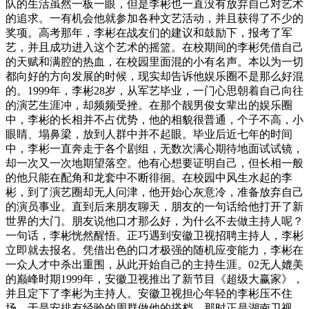
队的生活虽然一板一眼，但是李彬也一直没有放弃自己对艺术
的追求。一有机会他就参加各种文艺活动，并且获得了不少的
奖项。高考那年，李彬在战友们的建议和鼓励下，报考了军
艺，并且成功进入这个艺术的摇篮。在校期间的李彬凭借自己
的天赋和满腔的热血，在校园里面混的小有名声。本以为一切
都向好的方向发展的时候，现实却告诉他娱乐圈不是那么好混
的。1999年，李彬28岁，从军艺毕业，一门心思朝着自己向往
的演艺生涯冲，却频频受挫。在那个靓男俊女辈出的娱乐圈
中，李彬的长相并不占优势，他的相貌很普通，个子不高，小
眼睛、塌鼻梁，放到人群中并不起眼。毕业后近七年的时间
中，李彬一直奔走于各个剧组，无数次满心期待地面试试镜，
却一次又一次地期望落空。他有心想要证明自己，但长相一般
的他只能在配角和龙套中不断徘徊。在校园中风生水起的李
彬，到了演艺圈却无人问津，他开始心灰意冷，准备放弃自己
的演员事业。直到后来朋友聊天，朋友的一句话给他打开了新
世界的大门。朋友说他口才那么好，为什么不去做主持人呢？
一句话，李彬恍然醒悟。正巧遇到安徽卫视招聘主持人，李彬
立即就去报名。凭借出色的口才极强的随机应变能力，李彬在
一众人才中杀出重围，从此开始自己的主持生涯。02无人媲美
的巅峰时期1999年，安徽卫视推出了新节目《超级大赢家》，
并且定下了李彬为主持人。安徽卫视担心年轻的李彬压不住
场，于是安排有经验的周群做他的搭档。那时正是湖南卫视