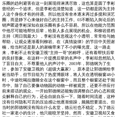
乐圈的趋利避害在这一刻展现得淋漓尽致，这也算是圆了李彬
曾经的一个追求。但是李彬也清楚知道，这一切都是因为主持
人这个身份才有的待遇。所以他没有舍本逐末再过多搅和演艺
圈，而是静下心来做好自己的主持工作。03不断陷入舆论后的
销声匿迹李彬深知在娱乐圈有多么不容易。所以在他能力范围
中他尽可能地帮扶后辈，给新人多点展现的机会。和柳岩搭档
主持《周日我最大》，李彬没有忽视这个小透明，常常给与她
帮助，让观众逐渐看到柳岩。在《真情旋律》的节目中关照谢
楠，给当时还是新人的谢楠带来了不小的曝光度。这一路走
来，李彬不止有安徽卫视“主持一哥”的称呼，还有着帮扶后辈
的良好形象。在这样一片提携后辈的名声中，李彬却忽然陷入
了盲目自大，不尊重他人的声讨中。2003年，郭德纲为了生
计，参加了安徽卫视的《超级大赢家》。原本是让郭德纲给李
彬当助手，但节目组为了热度博眼球，将人关在透明橱窗48小
时，中途吃喝拉撒睡全在这个橱窗中，而且整个橱窗还处于闹
市中。除了自己要像动物园的动物一样被观赏，还要不停应付
前来搭话的观众。一开始郭德纲还能勉强调整自己的心态和观
众解释自己的行为，还会自娱自乐一下。随着时间流逝，这种
没有任何隐私可言的压迫感让他逐渐烦躁，频频想要退出。但
当时的郭德纲没有闯出什么名堂，德云社也不稳定，为了德云
社一家老小的生计，他只能咬牙坚持。然而，安徽卫视却又食