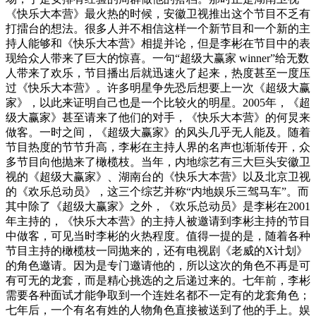
《快乐大本营》最火热的时候，安徽卫视推出这个节目不乏有
打擂台的想法。很多人并不相信这样一个新节目和一个新的主
持人能够和《快乐大本营》相提并论，但是李彬在节目中的表
现给众人带来了巨大的惊喜。一句“超级大赢家 winner”给无数
人带来了欢乐，节目播出后就迅速火了起来，热度甚至一度压
过《快乐大本营》。许多明星争先恐后想要上一次《超级大赢
家》，以此来证明自己也是一个比较火的明星。2005年，《超
级大赢家》甚至请来了他们的对手，《快乐大本营》的何炅来
做客。一时之间，《超级大赢家》的风头几乎无人能及。随着
节目热度的节节升高，李彬在主持人界的名声也渐渐传开，众
多节目向他抛来了橄榄枝。当年，内地综艺有三大巨头安徽卫
视的《超级大赢家》、湖南台的《快乐大本营》以及北京卫视
的《欢乐总动员》，这三个综艺并称“内地娱乐三驾马车”。而
其中除了《超级大赢家》之外，《欢乐总动员》是李彬在2001
年主持的，《快乐大本营》的主持人被邀请到李彬主持的节目
中做客，可见当时李彬的火热程度。值得一提的是，随着各种
节目主持的橄榄枝一同抛来的，还有电视剧《老威的X计划》
的角色邀请。因为是专门邀请他的，所以这次的角色不再是可
有可无的龙套，而是精心挑选的之后递过来的。七年前，李彬
需要各种面试才能争取到一个连姓名都不一定有的龙套角色；
七年后，一个有名有姓的人物角色直接被送到了他的手上。娱