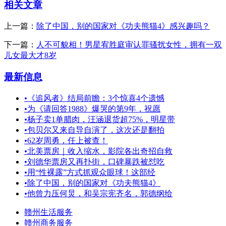
相关文章
上一篇：
除了中国，别的国家对《功夫熊猫4》感兴趣吗？
下一篇：
人不可貌相！男星宥胜庭审认罪骚扰女性，拥有一双
儿女最大才8岁
最新信息
•
《追风者》结局前瞻：3个惊喜4个遗憾
•
为《请回答1988》爆哭的第9年，祝愿
•
杨子卖1单腊肉，汪涵退货超75%，明星带
•
包贝尔又来自导自演了，这次还是翻拍
•
62岁周勇，任上被查！
•
北美票房｜收入缩水，影院各出奇招自救
•
刘德华票房又再扑街，口碑暴跌被怼吃
•
用“性裸露”方式抓观众眼球！这部经
•
除了中国，别的国家对《功夫熊猫4》
•
他曾力压何炅，和吴宗宪齐名，郭德纲给
赣州生活服务
赣州商务服务