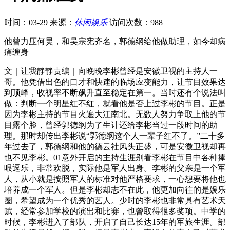
时间：03-29
来源：
休闲娱乐
访问次数：988
他曾力压何炅，和吴宗宪齐名，郭德纲给他做助理，如今却病
痛缠身
文｜让我静静责编｜向晚晚李彬曾经是安徽卫视的主持人一
哥。他凭借出色的口才和快速的临场应变能力，让节目效果达
到顶峰，收视率不断飙升直至稳定在第一。当时还有个说法叫
做：判断一个明星红不红，就看他是否上过李彬的节目。正是
因为李彬主持的节目火遍大江南北。无数人努力争取上他的节
目露个脸，曾经郭德纲为了生计还给李彬当过一段时间的助
理。那时却传出李彬说“郭德纲这个人一辈子红不了。”二十多
年过去了，郭德纲和他的德云社风头正盛，可是安徽卫视却再
也不见李彬。01意外开启的主持生涯别看李彬在节目中各种捧
哏逗乐，非常欢脱，实际他是军人出身。李彬的父亲是一个军
人，从小就是按照军人的标准对他严格要求，一心想要将他也
培养成一个军人。但是李彬却志不在此，他更加向往的是娱乐
圈，希望成为一个优秀的艺人。少时的李彬也非常具有艺术天
赋，经常参加学校的演出和比赛，也曾取得很多奖项。中学的
时候，李彬进入了部队，开启了自己长达15年的军旅生涯。部