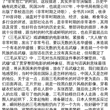
了“非常危亡”的时刻。这段描述，其实并非导演编造，历史中
确有此类记载。民国26年，也就是1937年，中华书局有限公司
出版了章桢选注的《非常时期之诗歌》。全书共108页，收录
了89首诗歌，涵盖对于非常时期政治、经济、金融、粮食等众
多行业的评述。这部社论丛书，是非常时期的非常著作，其用
语及背景，恰好符合当时的历史史实。整部诗歌的措辞，本身
就十分滑稽，跟当时的时代形成鲜明的对比，也在开篇就点出
了《三毛从军记》戏谑幽默的电影体制。紧接着，“大人物”在
非常时期，发出了非常号召。要以无数的无名华盛顿，来造就
一个有名的华盛顿；要以无数的无名岳武穆，来造就一个中华
民族的岳武穆。这段话在历史上没有真实出处，但却奠定了
《三毛从军记》中，三毛对当兵报国这件事的不懈坚持。“岳
武穆”成了贯穿整部电影的精神象征。而这句话讽刺意味最强
的是，将从美国来的华盛顿，放在了岳武穆之前。我们能直白
地感受到，当时中国在国际上是怎样的地位，中国人又是怎样
的地位。关于这一点，后面三毛和师长的对话中更为直白，我
们后面再说。正片开始，就是一段黑白默片风格的影像。穿着
破衣烂衫的三毛，挤在人群中，东张西望。随后街上两个日本
人的出现，吸引了他的兴趣。三毛开始模仿日本人走路，在周
围人的起哄下，又拿起拖鞋，准备砸过去。日本人突然反应过
来，瞬间秒怂的三毛将拖鞋扔向了另一个方向，恰好砸中了巡
警的脑袋。巡警慌张地站起身来，挥舞着警棍，一路穷追不