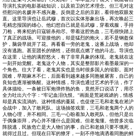
导演扎实的电影基础知识，以及前卫的艺术理念。但三毛对这
些慰问的名媛并不感兴趣。反倒是之后的京剧，看得他双眼发
直。这里导演也让岳武穆，首次以实体形象出场，再次唤起三
毛精忠报国的雄心。他幻想自己就是岳武穆，穿着戏服，手持
刀枪，将来犯的日寇斩杀殆尽。带着这腔热血，三毛很快踏上
了真正的战场。可迎接他的，却是猛烈的炮火，若不是钢盔保
护，脑袋早就开了花。再看看一旁的老鬼，这番上战场，他却
没有逃跑。甚至团长的牺牲，还彻底点燃了他的斗志。导演也
在这里，让他的满腔怒火，有了非常具象的体现。老鬼就在这
一刻开始觉醒。老鬼这个人物，其实是整部影片着墨最深的一
个角色。往大了看，老鬼其实也是当时很多国人的缩影。面对
国难，早期麻木不仁，后面看到越来越多同胞被屠害，自己的
良知也逐渐被唤醒。这种情感，导演也通过艺术的手法，作了
具体描绘。一条被日军炮弹炸熟的鱼，竟然开口说话了，用尽
全力吐出六个字：“牢记血泪仇恨。”画面是荒诞戏谑的，情感
却是真实流淌的。这种情感的蔓延，也促使三毛和老鬼在淞沪
会战中，加入了敢死队。这场抽签戏里，三毛和老鬼两个人的
人物心理，并不相同。三毛一心盼着加入敢死队，但他只是出
于偶像崇拜，内心并不懂什么是国难。但老鬼懂。他曾多次临
阵脱逃，民族危亡是大人物们的事，自己和老娘只要不饿死，
就得过且过。但现在日军的獠牙，一刻不停地滴洒着同胞的鲜