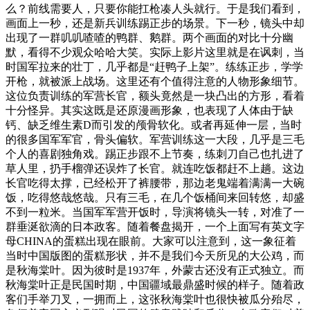
么？前线需要人，只要你能扛枪凑人头就行。于是我们看到，
画面上一秒，还是新兵训练踢正步的场景。下一秒，镜头中却
出现了一群叽叽喳喳的鸭群、鹅群。两个画面的对比十分幽
默，看得不少观众哈哈大笑。实际上影片这里就是在讽刺，当
时国军拉来的壮丁，几乎都是“赶鸭子上架”。练练正步，学学
开枪，就被派上战场。这里还有个值得注意的人物形象细节。
这位负责训练的军营长官，额头竟然是一块凸出的方形，看着
十分怪异。其实这既是还原漫画形象，也表现了人体由于缺
钙、缺乏维生素D而引发的颅骨软化。或者再延伸一层，当时
的很多国军军官，骨头偏软。军营训练这一大段，几乎是三毛
个人的喜剧独角戏。踢正步跟不上节奏，练刺刀自己也扎进了
草人里，扔手榴弹还误炸了长官。就连吃饭都赶不上趟。这边
长官吃得太撑，已经松开了裤腰带，那边老鬼端着满满一大碗
饭，吃得悠哉悠哉。只有三毛，在几个饭桶间来回转悠，却盛
不到一粒米。当国军军营开饭时，导演将镜头一转，对准了一
群垂涎欲滴的日本政客。随着餐盘揭开，一个上面写有英文字
母CHINA的蛋糕出现在眼前。大家可以注意到，这一象征着
当时中国版图的蛋糕形状，并不是我们今天所见的大公鸡，而
是秋海棠叶。因为彼时是1937年，外蒙古还没有正式独立。而
秋海棠叶正是民国时期，中国疆域最鼎盛时候的样子。随着政
客们手举刀叉，一拥而上，这张秋海棠叶也很快被瓜分殆尽，