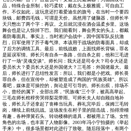
品，特殊合金所制，轻巧柔软，戴在头上极雅观，可自由工
作。不仅如此，这玩意还打着爱迪生的旗号，在当时一个要四
块钱，邮费四毛钱，可谓是天价。虽然用了健脑器，但师长半
天只憋出了两个字：再议。之后就沉浸在酒会温柔乡里。这场
舞会也是让人惊掉下巴。我们能看到，舞会男女的头上，都戴
着防毒面具。事实上，当时淞沪会战中，因中国军队反抗激
烈，日军使用了芥子毒气弹。本该用于战场的防毒面具，却成
了后方的调情工具。最后，前线战败，上面找师长背锅，罪名
是延误军情。师长只有自杀一条路，但自杀之前，他和三毛进
行了一场“灵魂交谈”。师长问：我大还是司令大？司令大还是
委员长大？委员长大还是外国佬大？三毛答：外国佬最大。最
后，师长进行了总结性发言：所以，我们都是小把戏。师长畏
罪自杀，但在宣传中，却被塑造成了殉国的“民族英雄”。所以
看吧，媒体是可操控的，舆论是可引导的。师长出殡，排场不
小，曾经的属下，全部出席，“民族魂”三个字，被高高举起。
三毛在师长棺椁旁哭得梨花带雨。可师长夫人却自顾自地补
妆，师长儿子还拿起了丧棒当玩具。葬礼完毕后，保姆三毛转
岗，继续上前线抗战。这场发生在村子里的阻击战，拍得滑稽
有趣，各种弹簧石头、转动楼梯的道具，都被用上了场。女性
角色的出场，也丰富了人物影像。2003年冯小宁拍摄的《举起
手来》中，很多场景都对此进行了致敬。随后段落中，有两个