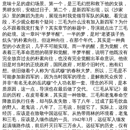
意味十足的虚幻场景。第一个，是三毛幻想和救下他的女孩，
男耕女织，安稳过日子。第二个，是新四军出现，以《沙家
浜》里的舞蹈为意向，展现当时我党领导军队的风貌。看完这
段，不少观众都有个疑问：三毛为什么没有加入新四军？为什
么不跟着我党打鬼子？其实章节的标题中，导演就点出了三毛
的处境。这一章叫“半梦半醒”。一半的梦，是对“老婆孩子热
炕头”的朴素向往。但这种向往，在那个年代，其实是一种典
型的小农意识，几乎不可能实现。而一半的醒，意为觉醒，代
表着三毛革命思想的萌芽和觉醒。半梦半醒，说明了他既没有
完全放弃过去的朴素向往，也没有完全觉醒出革命意识。他依
旧是对当时的正统政府，国民政府，对那个旧时代，抱有幻
想。依旧做着个人称为“岳武穆”的春秋大梦。所以，三毛是不
可能参加新四军的，因为当时我军的理念，是解救民众疾苦，
并非“有名无名的岳武穆”个人功名那一套。理念的不同，是本
质原因，这一点，导演也在最后做了交代。《三毛从军记》最
后的历程，在皮哥看来，其实是一种致敬。三毛和老鬼奉命空
降敌后执行任务，却与队友失散，等了八年，过成了茹毛饮血
的野人。老鬼说，八年了。三毛说，别提它了。实际上，这段
经历，应该是在致敬中国远征军。从热带雨林的环境看，老鬼
和三毛，应该是入缅作战的一员。1942年3月，远征军入缅发
起滇缅路作战，前后歼灭日军三万余人。远征军的历史，仅有