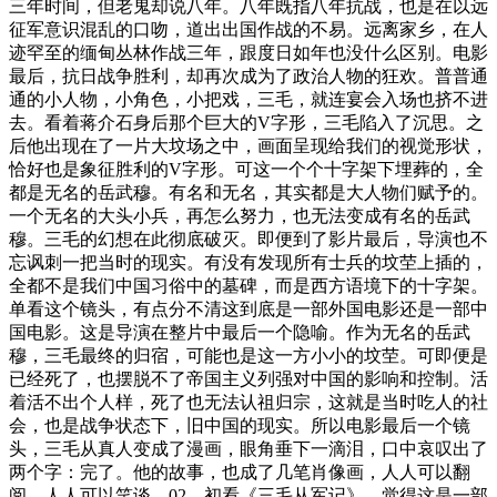
三年时间，但老鬼却说八年。八年既指八年抗战，也是在以远
征军意识混乱的口吻，道出出国作战的不易。远离家乡，在人
迹罕至的缅甸丛林作战三年，跟度日如年也没什么区别。电影
最后，抗日战争胜利，却再次成为了政治人物的狂欢。普普通
通的小人物，小角色，小把戏，三毛，就连宴会入场也挤不进
去。看着蒋介石身后那个巨大的V字形，三毛陷入了沉思。之
后他出现在了一片大坟场之中，画面呈现给我们的视觉形状，
恰好也是象征胜利的V字形。可这一个个十字架下埋葬的，全
都是无名的岳武穆。有名和无名，其实都是大人物们赋予的。
一个无名的大头小兵，再怎么努力，也无法变成有名的岳武
穆。三毛的幻想在此彻底破灭。即便到了影片最后，导演也不
忘讽刺一把当时的现实。有没有发现所有士兵的坟茔上插的，
全都不是我们中国习俗中的墓碑，而是西方语境下的十字架。
单看这个镜头，有点分不清这到底是一部外国电影还是一部中
国电影。这是导演在整片中最后一个隐喻。作为无名的岳武
穆，三毛最终的归宿，可能也是这一方小小的坟茔。可即便是
已经死了，也摆脱不了帝国主义列强对中国的影响和控制。活
着活不出个人样，死了也无法认祖归宗，这就是当时吃人的社
会，也是战争状态下，旧中国的现实。所以电影最后一个镜
头，三毛从真人变成了漫画，眼角垂下一滴泪，口中哀叹出了
两个字：完了。他的故事，也成了几笔肖像画，人人可以翻
阅，人人可以笑谈。02、初看《三毛从军记》，觉得这是一部