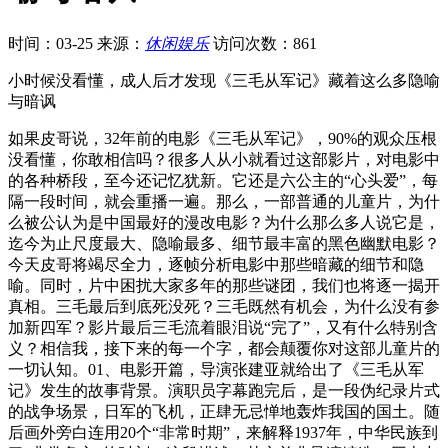
时间：03-25
来源：
休闲娱乐
访问次数：861
小时候没看懂，成人后才发现《三毛从军记》藏着这么多隐喻
与暗讽
如果皮哥说，32年前的电影《三毛从军记》，90%的观众压根
没看懂，你敢相信吗？很多人从小就看过这部影片，对电影中
的各种桥段，至今还记忆犹新。它还是六公主的“心头爱”，每
隔一段时间，就会重播一遍。那么，一部普通的儿童片，为什
么被公认为是中国最好的漫改电影？为什么那么多人说它是，
迄今为止尺度最大、隐喻最多、细节最丰富的黑色幽默电影？
今天皮哥将竭尽全力，逐帧分析电影中那些暗藏的细节和隐
喻。同时，片中困扰大家多年的那些谜团，我们也将逐一揭开
真相。三毛最后到底死没死？三毛既然有机会，为什么没有参
加新四军？影片最后三毛流着眼泪说“完了”，又有什么特别含
义？相信我，接下来的每一个字，都会颠覆你对这部儿童片的
一切认知。01、电影开篇，导演张建亚就给出了《三毛从军
记》发生的故事背景。演职员字幕跑完后，是一段伪纪录片式
的战争场景，日军的飞机，正肆无忌惮地轰炸我国的国土。随
后画外旁白连用20个“非常时期”，来解释1937年，中华民族到