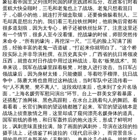
象征着帝国主义列强对民国的肆意践踏和瓜分。在政客们对着
蛋糕大快朵颐时，三毛和老鬼也上了战场。老鬼只想着混日
子，心眼小的他，就连打开烟盒取烟，还要偷偷躲着别人。三
毛却真是想出力的。我们看三毛拉铁丝网时，他前胸后背都有
很多道划痕，因为太专心，裤子还被铁丝扯坏了。注意这里还
有一个情节，很多人至今没看懂。挖战壕的时候，师部突然传
来命令，“所有的壕沟，再挖深一尺。”三毛的脸上写满了困
惑，经验丰富的老鬼一语道破，“打起来你就明白了。”这个桥
段实际上并非导演杜撰。在历史真实中，广西省的抗日将领凌
压西，就曾在对日作战中用过这种战法，取名“板凳战术”。简
单来说，我军在战壕里踩着板凳，对敌人进行攻击。当日军占
领战壕后，因为身材太矮，只能傻眼，等着吃手榴弹。抗日战
争中，陈赓大将也曾用过这种战法，当时军队中还流传着一
句“人不离凳、凳不离人”。这段戏结束后，也来到了全片名场
面，“上海名媛劳军慰问演出”环节。台上一群美女穿着暴露，
还搭配了渔网袜、黑色高跟鞋，在水台上跳着勾人的舞蹈。看
着看着，长官们胸前的望远镜都翘了起来。军官的望远镜本是
战场上侦查敌情之用，这里却成了窥伺漂亮名媛身体的道具。
国军前线的香艳，和日军轰炸后的炮火连天，形成了鲜明对
比，讽刺意味直接拉满。除了画面的讽刺外，导演在这段的拍
摄手法上，还借鉴了科波拉的《现代启示录》。而背景音乐，
用的是柴可夫斯基的《天鹅湖》。单单这几个镜头，就能看出