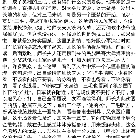
剧。成了英雄的三毛，没有得到什么实质嘉奖。他等来的是一
纸调令，直接去师部当差。对大头兵来说，这无疑是一次出人
头地的机会，但对三毛来说，却是另一个噩梦的开始。“战斗
英雄”三毛，变成了师长家的佣人。这所谓的民族英雄，不仅
要给师长添茶点烟，给师长夫人洗内衣裤，还要伺候小少爷拉
屎擦屁股。但这也没办法，伺候师长也是为抗日出力，如果偷
懒，那就是汉奸卖国贼。这里的剧情，恰好跟劳军演出时候，
国军长官的姿态承接了起来。师长的生活极尽奢靡。前面吃
紧，后面紧吃，师长夫人还用搜刮来的民脂民膏大肆挥霍搞外
遇。少爷就像地主家的傻儿子，也加入到了欺负三毛的大军
中。许多观众，也在这里，看到了人生中第一个似懂非懂的道
理。这句道理，出自偷情的师长夫人：“有些事情呢，该看的
看，不该看的就不要看。给你看的，不看也得看，不给你看
的，看了也没看。”伺候在师长身边，三毛也看到了很多国军
长官的“难处”。日军就在附近，那这场仗要不要打？不打，难
以服民心；打，自己全军覆没，友军渔翁得利。师长为此伤透
了脑筋，愁眉不展之下，喊出三个字，“健脑器”。三毛听罢，
赶紧给他脑袋戴上一圈铝条，看着像电击刑具，又像医疗器
械。这个场景看似魔幻，却来源于真实。它的实物就是个铝合
金散热器，戴在头上感觉冰冰凉挺舒服，用来缓解头疼。这么
个忽悠人的玩意儿，却在国军高层十分风靡，《申报》上还有
它的大幅广告，广告这么写：安迪生氏健脑器，为德国发明