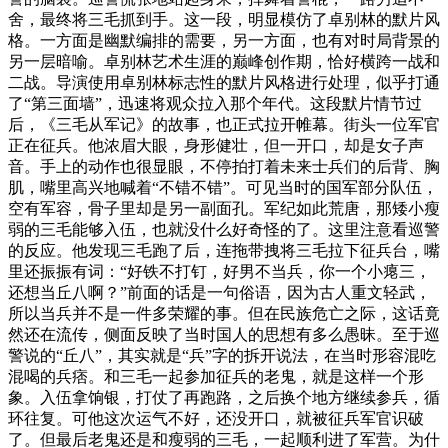
舍，最终将三毛抓到手。这一段，明显模仿了卓别林的默片风
格。一方面是幽默编排的需要，另一方面，也有对时局背景的
另一层暗喻。卓别林艺术生涯的巅峰创作期，恰好横跨一战和
二战。导演使用卓别林标志性的默片风格进行处理，似乎打通
了“第三面墙”，迅速将观众拉入那个年代。这段默片情节过
后，《三毛从军记》的故事，也正式拉开帷幕。街头一位军官
正在征兵。他浓眉大眼，身形健壮，但一开口，却是女子声
音。手上的动作也很显眼，不停拍打着未来士兵们的后背、胸
肌，嘴里高兴地喊着“不错不错”。可见当时的国军部分队伍，
空有军容，骨子里却是另一副面孔。军纪如此荒唐，那矮小瘦
弱的三毛能够入伍，也就没什么好奇怪的了。这里注意看巡警
的反应。他发现三毛跑了后，连拖带拽将三毛拉下征兵台，嘴
里还振振有词：“好铁不打钉，好男不当兵，你一个小瘪三，
还想当丘八啊？”前面的话是一句俗语，因为古人重文轻武，
所以当兵并不是一件多荣耀的事。但在民族危亡之际，这话竟
然还在流传，侧面反映了当时国人的思想有多么愚昧。至于巡
警说的“丘八”，其实就是“兵”字的拆开说法，在当时形容混吃
混喝的兵痞。和三毛一起参加征兵的老鬼，就是这样一个形
象。入伍拿饷银，打仗了再跑路，之后换个地方继续参兵，循
环往复。可他这次运气不好，还没开口，就被征兵军官识破
了。但最后老鬼还是和瘦弱的三毛，一起顺利进了军营。为什