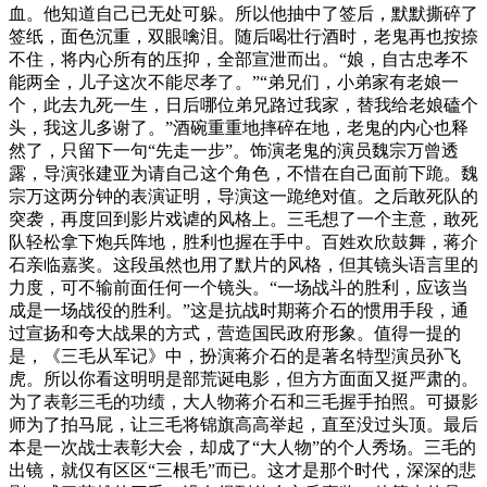
血。他知道自己已无处可躲。所以他抽中了签后，默默撕碎了
签纸，面色沉重，双眼噙泪。随后喝壮行酒时，老鬼再也按捺
不住，将内心所有的压抑，全部宣泄而出。“娘，自古忠孝不
能两全，儿子这次不能尽孝了。”“弟兄们，小弟家有老娘一
个，此去九死一生，日后哪位弟兄路过我家，替我给老娘磕个
头，我这儿多谢了。”酒碗重重地摔碎在地，老鬼的内心也释
然了，只留下一句“先走一步”。饰演老鬼的演员魏宗万曾透
露，导演张建亚为请自己这个角色，不惜在自己面前下跪。魏
宗万这两分钟的表演证明，导演这一跪绝对值。之后敢死队的
突袭，再度回到影片戏谑的风格上。三毛想了一个主意，敢死
队轻松拿下炮兵阵地，胜利也握在手中。百姓欢欣鼓舞，蒋介
石亲临嘉奖。这段虽然也用了默片的风格，但其镜头语言里的
力度，可不输前面任何一个镜头。“一场战斗的胜利，应该当
成是一场战役的胜利。”这是抗战时期蒋介石的惯用手段，通
过宣扬和夸大战果的方式，营造国民政府形象。值得一提的
是，《三毛从军记》中，扮演蒋介石的是著名特型演员孙飞
虎。所以你看这明明是部荒诞电影，但方方面面又挺严肃的。
为了表彰三毛的功绩，大人物蒋介石和三毛握手拍照。可摄影
师为了拍马屁，让三毛将锦旗高高举起，直至没过头顶。最后
本是一次战士表彰大会，却成了“大人物”的个人秀场。三毛的
出镜，就仅有区区“三根毛”而已。这才是那个时代，深深的悲