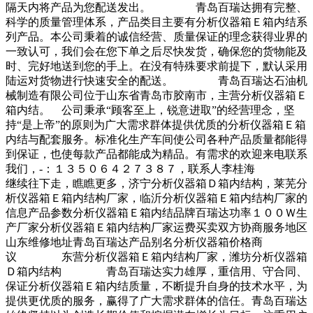
隔天内将产品为您配送发出。 青岛百瑞达拥有完整、
科学的质量管理体系，产品类目主要有分析仪器箱Ｅ箱内结系
列产品。本公司秉着的诚信经营、质量保证的理念获得业界的
一致认可，我们会在您下单之后尽快发货，确保您的货物能及
时、完好地送到您的手上。在没有特殊要求前提下，默认采用
陆运对货物进行快速安全的配送。 青岛百瑞达石油机
械制造有限公司位于山东省青岛市胶南市，主营分析仪器箱Ｅ
箱内结。 公司秉承“顾客至上，锐意进取”的经营理念，坚
持“是上帝”的原则为广大需求群体提供优质的分析仪器箱Ｅ箱
内结与配套服务。标准化生产车间使公司各种产品质量都能得
到保证，也使每款产品都能成为精品。有需求的欢迎来电联系
我们，-：１３５０６４２７３８７，联系人李桂海
继续往下走，瞧瞧更多，济宁分析仪器箱Ｄ箱内结构，莱芜分
析仪器箱Ｅ箱内结构厂家，临沂分析仪器箱Ｅ箱内结构厂家的
信息产品参数分析仪器箱Ｅ箱内结品牌百瑞达功率１００Ｗ生
产厂家分析仪器箱Ｅ箱内结构厂家运费买卖双方协商服务地区
山东维修地址青岛百瑞达产品别名分析仪器箱价格商
议 东营分析仪器箱Ｅ箱内结构厂家，潍坊分析仪器箱
Ｄ箱内结构 青岛百瑞达实力雄厚，重信用、守合同、
保证分析仪器箱Ｅ箱内结质量，不断提升自身的技术水平，为
提供更优质的服务，赢得了广大需求群体的信任。青岛百瑞达