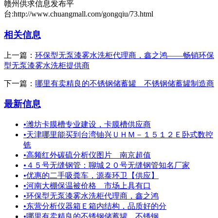
赣州供求信息发布平
台:http://www.chuangmall.com/gongqiu/73.html
相关信息
上一篇：
环保型无泵漆雾水洗柜代理商，鑫之鸿——畅销环保
型无泵漆雾水洗柜提供商
下一篇：
哪里有卖精良的不锈钢储蓄罐＿不锈钢储蓄罐制造商
最新信息
•
潍坊卡膜槽专业建设，卡膜槽供应商
•
天津哪里能买到台湾铀兴ＵＨＭ－１５１２Ｅ卧式数控
铣
•
高频红外碳硫分析仪图片 南京超值
•
４５号无缝钢管：聊城２０号无缝钢管知名厂家
•
优惠的二手吸粪车，源泰环卫【供应】
•
河南大棚保温被价格 市场上具有口
•
环保型无泵漆雾水洗柜代理商，鑫之鸿
•
东营分析仪器箱Ｅ箱内结构，品质好的分
•
哪里有卖精良的不锈钢储蓄罐＿不锈钢