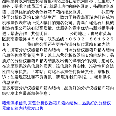
始终坚持以为创造长期价值和挖掘潜在增长为目标，注重用户
服务，要求全体员工牢记“就是上帝”的服务原则，强调职业道
德，提供优质的分析仪器箱Ｅ箱内结及服务。 我们专
注于分析仪器箱Ｅ箱内结生产，致力于将青岛百瑞达打造成为
机械量仪表市场上受人瞩目的知名公司。青岛百瑞达石油机械
制造有限公司决心以高质量、优服务的竞争优势与新老携手并
进，紧密合作，共创明日-！ 公司地址：青岛市黄岛
区胶南泰发路４５６号，联系热线：０５３２－８６１５２５
６８ 我们的公司还有更多菏泽分析仪器箱Ｅ箱内结
构，济南分析仪器箱Ｄ箱内结构，日照分析仪器箱Ｄ箱内结构
信息等你查看免责声明：以上东营分析仪器箱Ｅ箱内结构，品
质好的分析仪器箱Ｅ箱内结批发出售的详细介绍说明，您可以
在这里联系这条信息的卖家，该信息的真实性、准确性和合法
性由商家负责。『本站』对此不承担任何保证责任。举报投
诉：如发现违法和不良资讯，请 联系我们举报。。赣州供求
信息发布。
更多东营分析仪器箱Ｅ箱内结构，品质好的分析仪器箱Ｅ箱内
结批发出售最新相关信息：
赣州供求信息
东营分析仪器箱Ｅ箱内结构，品质好的分析仪
器箱Ｅ箱内结批发出售