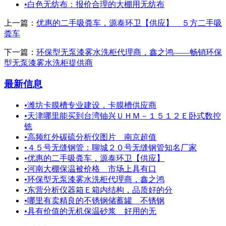
•
白色无纺布：报价合理的大棚用无纺布
上一篇：
优惠的二手吸粪车，源泰环卫【供应】 ５方二手吸
粪车
下一篇：
环保型无泵漆雾水洗柜代理商，鑫之鸿——畅销环保
型无泵漆雾水洗柜提供商
最新信息
•
潍坊卡膜槽专业建设，卡膜槽供应商
•
天津哪里能买到台湾铀兴ＵＨＭ－１５１２Ｅ卧式数控
铣
•
高频红外碳硫分析仪图片 南京超值
•
４５号无缝钢管：聊城２０号无缝钢管知名厂家
•
优惠的二手吸粪车，源泰环卫【供应】
•
河南大棚保温被价格 市场上具有口
•
环保型无泵漆雾水洗柜代理商，鑫之鸿
•
东营分析仪器箱Ｅ箱内结构，品质好的分
•
哪里有卖精良的不锈钢储蓄罐＿不锈钢
•
具有价值的无机保温砂浆 好用的无