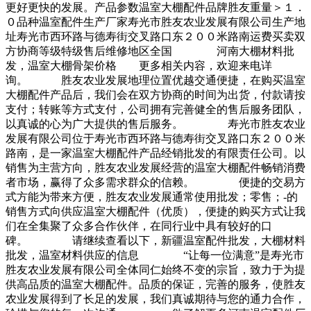
更好更快的发展。产品参数温室大棚配件品牌胜友重量＞１．
０品种温室配件生产厂家寿光市胜友农业发展有限公司生产地
址寿光市西环路与德寿街交叉路口东２００米路南运费买卖双
方协商等级特级售后维修地区全国 河南大棚材料批
发，温室大棚骨架价格 更多相关内容，欢迎来电详
询。 胜友农业发展地理位置优越交通便捷，在购买温室
大棚配件产品后，我们会在双方协商的时间为出货，付款请按
支付；转账等方式支付，公司拥有完善健全的售后服务团队，
以真诚的心为广大提供的售后服务。 寿光市胜友农业
发展有限公司位于寿光市西环路与德寿街交叉路口东２００米
路南，是一家温室大棚配件产品经销批发的有限责任公司。以
销售为主营方向，胜友农业发展经营的温室大棚配件畅销消费
者市场，赢得了众多需求群众的信赖。 便捷的交易方
式方能为带来方便，胜友农业发展通常使用批发；零售；-的
销售方式向供应温室大棚配件（优质），便捷的购买方式让我
们在全集聚了众多合作伙伴，在同行业中具有较好的口
碑。 请继续查看以下，新疆温室配件批发，大棚材料
批发，温室材料供应的信息 “让每一位满意”是寿光市
胜友农业发展有限公司全体同仁始终不变的宗旨，致力于为提
供高品质的温室大棚配件。品质的保证，完善的服务，使胜友
农业发展得到了长足的发展，我们真诚期待与您的通力合作，