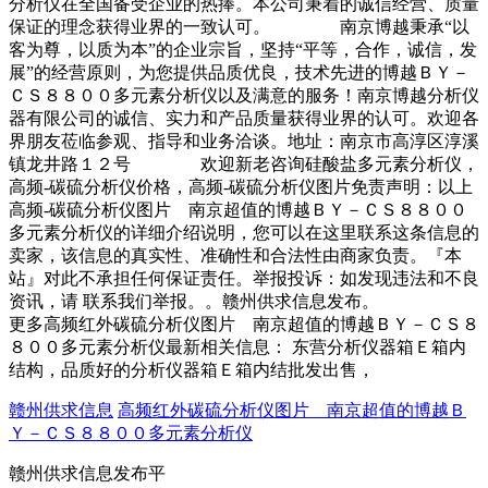
分析仪在全国备受企业的热捧。本公司秉着的诚信经营、质量
保证的理念获得业界的一致认可。 南京博越秉承“以
客为尊，以质为本”的企业宗旨，坚持“平等，合作，诚信，发
展”的经营原则，为您提供品质优良，技术先进的博越ＢＹ－
ＣＳ８８００多元素分析仪以及满意的服务！南京博越分析仪
器有限公司的诚信、实力和产品质量获得业界的认可。欢迎各
界朋友莅临参观、指导和业务洽谈。地址：南京市高淳区淳溪
镇龙井路１２号 欢迎新老咨询硅酸盐多元素分析仪，
高频-碳硫分析仪价格，高频-碳硫分析仪图片免责声明：以上
高频-碳硫分析仪图片 南京超值的博越ＢＹ－ＣＳ８８００
多元素分析仪的详细介绍说明，您可以在这里联系这条信息的
卖家，该信息的真实性、准确性和合法性由商家负责。『本
站』对此不承担任何保证责任。举报投诉：如发现违法和不良
资讯，请 联系我们举报。。赣州供求信息发布。
更多高频红外碳硫分析仪图片 南京超值的博越ＢＹ－ＣＳ８
８００多元素分析仪最新相关信息： 东营分析仪器箱Ｅ箱内
结构，品质好的分析仪器箱Ｅ箱内结批发出售，
赣州供求信息
高频红外碳硫分析仪图片 南京超值的博越Ｂ
Ｙ－ＣＳ８８００多元素分析仪
赣州供求信息发布平