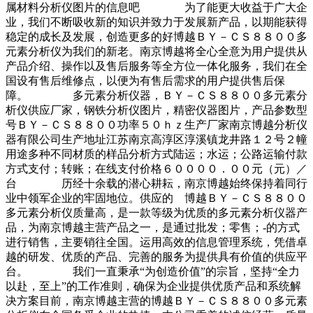
属材料分析仪图片的信息吧 为了能更大收益于广大企
业，我们不断吸收新的知识并致力于发展新产品，以期能获得
稳定的成长及发展，创造更多的好博越ＢＹ－ＣＳ８８００多
元素分析仪为我们的新老。南京博越将全心全意为用户提供从
产品介绍、操作以及售后服务等全方位一体化服务，我们在全
国设有售后维修点，以便为有售后需求的用户提供售后保
障。 多元素分析仪器，ＢＹ－ＣＳ８８００多元素分
析仪供应厂家，钢铁分析仪图片，精密仪器图片，产品参数型
号ＢＹ－ＣＳ８８００功率５０ｈｚ生产厂家南京博越分析仪
器有限公司生产地址江苏南京高淳区淳溪镇龙井路１２号２幢
用途多种不同材质的样品分析方式陆运；水运；公路运输付款
方式支付；转账；在线支付价格６００００．００元（元）／
台 历经十余载的潜心耕耘，南京博越始终保持着同行
业中领军企业的牢固地位。供应的 博越ＢＹ－ＣＳ８８００
多元素分析仪质量高，是一款等级为优质的多元素分析仪器产
品，为南京博越主营产品之一，是通过批发；零售；-的方式
进行销售，主要销往全国。运用高效的信息管理系统，凭借卓
越的研发、优质的产品、完善的服务为提供具有价值的供应平
台。 我们一直秉承“为创造价值”的宗旨，坚持“全力
以赴，至上”的工作准则，确保为企业提供优质产品和系统解
决方案目前，南京博越主营的博越ＢＹ－ＣＳ８８００多元素