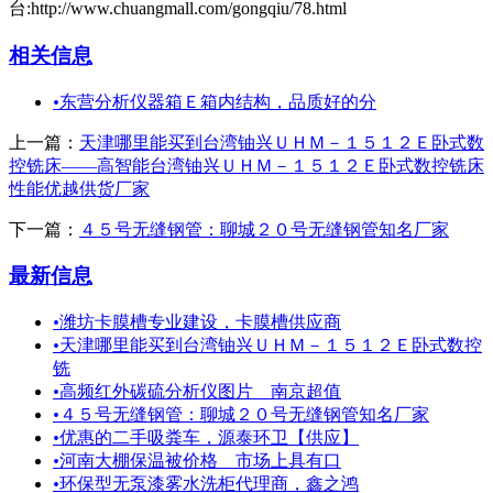
台:http://www.chuangmall.com/gongqiu/78.html
相关信息
•
东营分析仪器箱Ｅ箱内结构，品质好的分
上一篇：
天津哪里能买到台湾铀兴ＵＨＭ－１５１２Ｅ卧式数
控铣床——高智能台湾铀兴ＵＨＭ－１５１２Ｅ卧式数控铣床
性能优越供货厂家
下一篇：
４５号无缝钢管：聊城２０号无缝钢管知名厂家
最新信息
•
潍坊卡膜槽专业建设，卡膜槽供应商
•
天津哪里能买到台湾铀兴ＵＨＭ－１５１２Ｅ卧式数控
铣
•
高频红外碳硫分析仪图片 南京超值
•
４５号无缝钢管：聊城２０号无缝钢管知名厂家
•
优惠的二手吸粪车，源泰环卫【供应】
•
河南大棚保温被价格 市场上具有口
•
环保型无泵漆雾水洗柜代理商，鑫之鸿