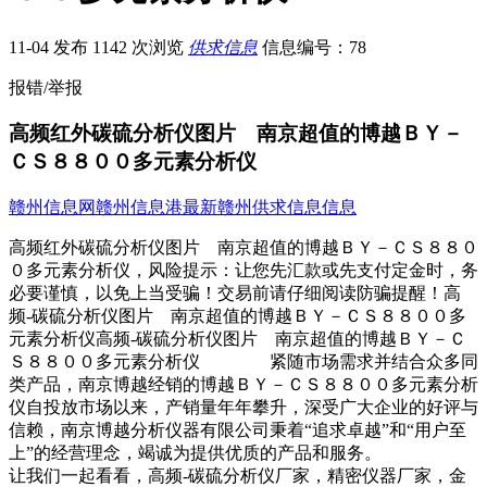
11-04 发布
1142 次浏览
供求信息
信息编号：78
报错/举报
高频红外碳硫分析仪图片 南京超值的博越ＢＹ－
ＣＳ８８００多元素分析仪
赣州信息网
赣州信息港
最新赣州供求信息信息
高频红外碳硫分析仪图片 南京超值的博越ＢＹ－ＣＳ８８０
０多元素分析仪，风险提示：让您先汇款或先支付定金时，务
必要谨慎，以免上当受骗！交易前请仔细阅读防骗提醒！高
频-碳硫分析仪图片 南京超值的博越ＢＹ－ＣＳ８８００多
元素分析仪高频-碳硫分析仪图片 南京超值的博越ＢＹ－Ｃ
Ｓ８８００多元素分析仪 紧随市场需求并结合众多同
类产品，南京博越经销的博越ＢＹ－ＣＳ８８００多元素分析
仪自投放市场以来，产销量年年攀升，深受广大企业的好评与
信赖，南京博越分析仪器有限公司秉着“追求卓越”和“用户至
上”的经营理念，竭诚为提供优质的产品和服务。
让我们一起看看，高频-碳硫分析仪厂家，精密仪器厂家，金