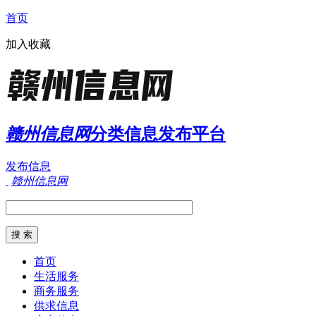
首页
加入收藏
赣州信息网
分类信息发布平台
发布信息
赣州信息网
首页
生活服务
商务服务
供求信息