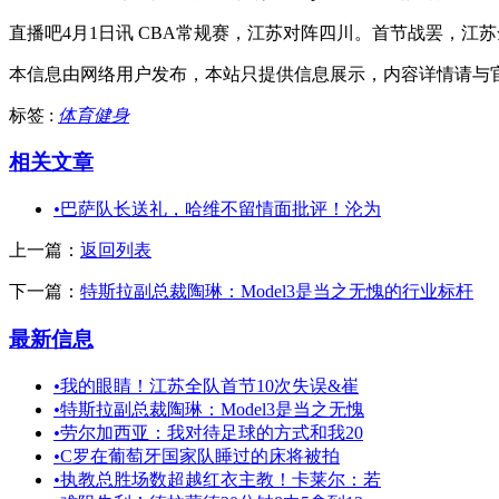
直播吧4月1日讯 CBA常规赛，江苏对阵四川。首节战罢，江苏
本信息由网络用户发布，
本站只提供信息展示，内容详情请与
标签 :
体育健身
相关文章
•
巴萨队长送礼，哈维不留情面批评！沦为
上一篇：
返回列表
下一篇：
特斯拉副总裁陶琳：Model3是当之无愧的行业标杆
最新信息
•
我的眼睛！江苏全队首节10次失误&崔
•
特斯拉副总裁陶琳：Model3是当之无愧
•
劳尔加西亚：我对待足球的方式和我20
•
️C罗在葡萄牙国家队睡过的床将被拍
•
执教总胜场数超越红衣主教！卡莱尔：若