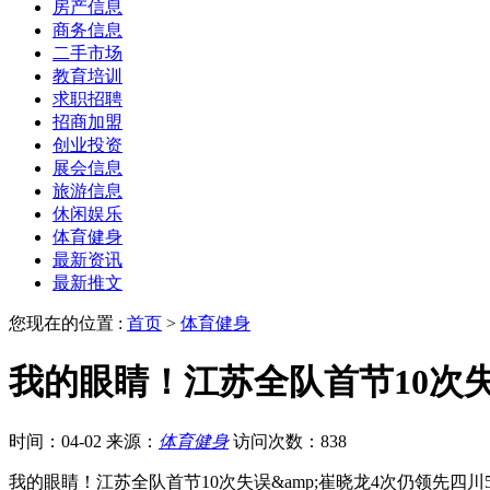
房产信息
商务信息
二手市场
教育培训
求职招聘
招商加盟
创业投资
展会信息
旅游信息
休闲娱乐
体育健身
最新资讯
最新推文
您现在的位置 :
首页
>
体育健身
我的眼睛！江苏全队首节10次失
时间：04-02
来源：
体育健身
访问次数：838
我的眼睛！江苏全队首节10次失误&amp;崔晓龙4次仍领先四川