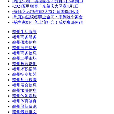
•
难阻失利！德拉蒙德20分钟8中5拿到13
•
2024五甲联赛广东肇庆大区赛4月1日
•
练腿之后跑步有3大益处须警惕2风险
•
恩瓦内里谈签职业合同：来到这个舞台
•
鲍鱼家姐打入上流社会！成功集邮何超
赣州生活服务
赣州商务服务
赣州供求信息
赣州房产信息
赣州商务信息
赣州二手市场
赣州教育培训
赣州求职招聘
赣州招商加盟
赣州创业投资
赣州展会信息
赣州旅游信息
赣州休闲娱乐
赣州体育健身
赣州最新资讯
赣州最新推文