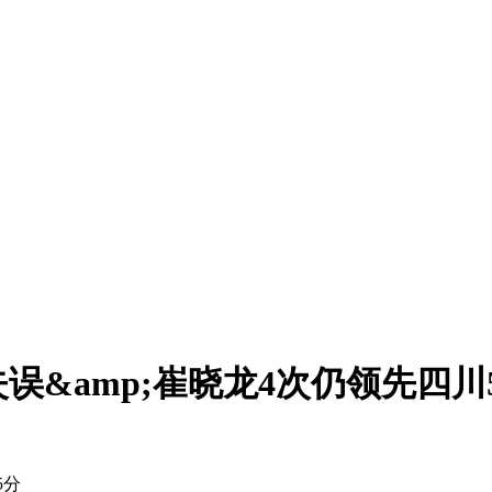
误&amp;崔晓龙4次仍领先四川
5分