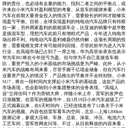
牌的责任，也必须有走量的能力。找到二者之间的平衡点，或
许来自小米汽车对盈利模型的考量。从造车的规律来看，小米
汽车在前期大量资金投入的情况下，需要较长的时间才能够实
现盈亏平衡。目前，全球实现盈利的纯电动汽车品牌只有特斯
拉一家，另外两家盈利的新能源车企，比亚迪的销量中超半数
是插混车型，理想汽车此前只有增程式产品，今年进入纯电市
场出师不利。纯电动汽车盈利难题仍然待解，这项长周期的投
资，需要规模支撑才有可能得到回报。尽管此前华为进入汽车
行业，在高端市场已占到了一席之地，华为高管余承东也表示
华为车BU将在今年扭亏为盈。但与华为不自己直接造车相
比，重资产投入的小米面临的市场挑战更为严峻。此外，从小
米汽车的战略布局来看，尽管手握千亿现金储备，但在汽车行
业重资产投入的情况下，产品推出的节奏并不会特别快。小米
SU7，将在一段时间内支撑起小米汽车的基础盘，这款产品的
市场表现，也会影响到小米集团整体的业务表现。“高端人
设”立得住吗？作为营销大师，伴随小米上市，雷军的发声也
日渐频繁。在雷军的视频号中，自3月19日小米汽车超级工厂
正式揭幕以来，在6天时间内，已经连续发布了12条关于小米
汽车的视频。内容包括雷军看车内空间，北京—上海1200km
路测记录，参观大压铸、车身、总装、涂装、冲压、电池六大
工艺车间，雷军答网友问等。不过，从目前释放的内容来看，