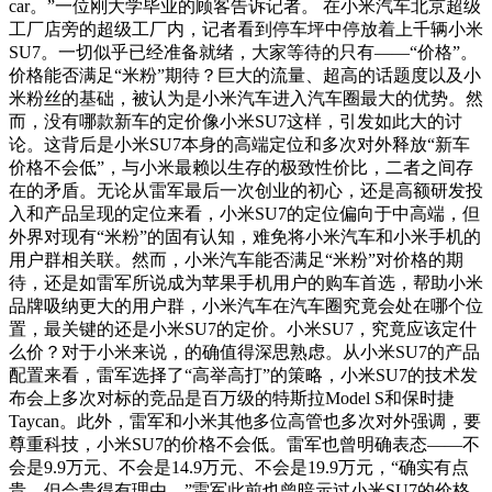
car。”一位刚大学毕业的顾客告诉记者。 在小米汽车北京超级
工厂店旁的超级工厂内，记者看到停车坪中停放着上千辆小米
SU7。一切似乎已经准备就绪，大家等待的只有——“价格”。
价格能否满足“米粉”期待？巨大的流量、超高的话题度以及小
米粉丝的基础，被认为是小米汽车进入汽车圈最大的优势。然
而，没有哪款新车的定价像小米SU7这样，引发如此大的讨
论。这背后是小米SU7本身的高端定位和多次对外释放“新车
价格不会低”，与小米最赖以生存的极致性价比，二者之间存
在的矛盾。无论从雷军最后一次创业的初心，还是高额研发投
入和产品呈现的定位来看，小米SU7的定位偏向于中高端，但
外界对现有“米粉”的固有认知，难免将小米汽车和小米手机的
用户群相关联。然而，小米汽车能否满足“米粉”对价格的期
待，还是如雷军所说成为苹果手机用户的购车首选，帮助小米
品牌吸纳更大的用户群，小米汽车在汽车圈究竟会处在哪个位
置，最关键的还是小米SU7的定价。小米SU7，究竟应该定什
么价？对于小米来说，的确值得深思熟虑。从小米SU7的产品
配置来看，雷军选择了“高举高打”的策略，小米SU7的技术发
布会上多次对标的竞品是百万级的特斯拉Model S和保时捷
Taycan。此外，雷军和小米其他多位高管也多次对外强调，要
尊重科技，小米SU7的价格不会低。雷军也曾明确表态——不
会是9.9万元、不会是14.9万元、不会是19.9万元，“确实有点
贵，但会贵得有理由。”雷军此前也曾暗示过小米SU7的价格