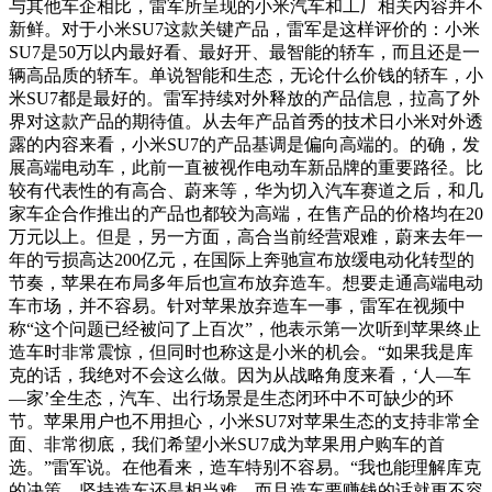
与其他车企相比，雷军所呈现的小米汽车和工厂相关内容并不
新鲜。对于小米SU7这款关键产品，雷军是这样评价的：小米
SU7是50万以内最好看、最好开、最智能的轿车，而且还是一
辆高品质的轿车。单说智能和生态，无论什么价钱的轿车，小
米SU7都是最好的。雷军持续对外释放的产品信息，拉高了外
界对这款产品的期待值。从去年产品首秀的技术日小米对外透
露的内容来看，小米SU7的产品基调是偏向高端的。的确，发
展高端电动车，此前一直被视作电动车新品牌的重要路径。比
较有代表性的有高合、蔚来等，华为切入汽车赛道之后，和几
家车企合作推出的产品也都较为高端，在售产品的价格均在20
万元以上。但是，另一方面，高合当前经营艰难，蔚来去年一
年的亏损高达200亿元，在国际上奔驰宣布放缓电动化转型的
节奏，苹果在布局多年后也宣布放弃造车。想要走通高端电动
车市场，并不容易。针对苹果放弃造车一事，雷军在视频中
称“这个问题已经被问了上百次”，他表示第一次听到苹果终止
造车时非常震惊，但同时也称这是小米的机会。“如果我是库
克的话，我绝对不会这么做。因为从战略角度来看，‘人—车
—家’全生态，汽车、出行场景是生态闭环中不可缺少的环
节。苹果用户也不用担心，小米SU7对苹果生态的支持非常全
面、非常彻底，我们希望小米SU7成为苹果用户购车的首
选。”雷军说。在他看来，造车特别不容易。“我也能理解库克
的决策，坚持造车还是相当难，而且造车要赚钱的话就更不容