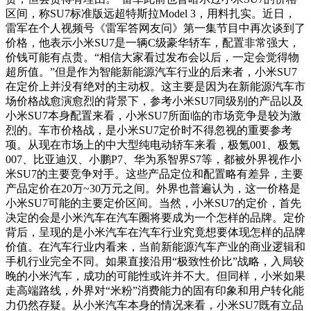
区间，称SU7标准版远超特斯拉Model 3，用料扎实。近日，
雷军在个人视频号《雷军答网友问》第一集节目中再次谈到了
价格，他表示小米SU7是一辆C级豪华轿车，配置非常强大，
价钱可能有点贵。“相信大家看过发布会以后，一定会觉得物
超所值。”但是作为智能新能源汽车行业的后来者，小米SU7
在定价上并没有绝对的主动权。这主要是因为在新能源汽车市
场价格战愈演愈烈的背景下，参考小米SU7同级别的产品以及
小米SU7本身配置来看，小米SU7所面临的市场竞争是较为激
烈的。车市价格战，是小米SU7定价时不得忽视的重要参考
项。从现在市场上的中大型纯电动轿车来看，极氪001、极氪
007、比亚迪汉、小鹏P7、华为系智界S7等，都被外界视作小
米SU7的主要竞争对手。这些产品定位和配置略有差异，主要
产品定价在20万~30万元之间。外界也普遍认为，这一价格是
小米SU7可能的主要定价区间。当然，小米SU7的定价，首先
决定的会是小米汽车在汽车圈将要成为一个怎样的品牌。定价
背后，呈现的是小米汽车在汽车行业究竟想要体现怎样的品牌
价值。在汽车行业内看来，当前新能源汽车产业的商业逻辑和
手机行业完全不同。如果直接沿用“极致性价比”战略，入局较
晚的小米汽车，成功的可能性或许并不大。但同样，小米如果
走高端路线，外界对“米粉”消费能力的固有印象和用户转化能
力仍然存疑。从小米汽车本身的情况来看，小米SU7既有立品