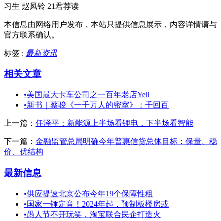
习生 赵凤铃 21君荐读
本信息由网络用户发布，
本站只提供信息展示，内容详情请与
官方联系确认。
标签 :
最新资讯
相关文章
•
美国最大卡车公司之一百年老店Yell
•
新书｜蔡骏《一千万人的密室》：千回百
上一篇：
任泽平：新能源上半场看锂电，下半场看智能
下一篇：
金融监管总局明确今年普惠信贷总体目标：保量、稳
价、优结构
最新信息
•
供应提速北京公布今年19个保障性租
•
国家一锤定音！2024年起，预制板楼房或
•
愚人节不开玩笑，淘宝联合民企打造火