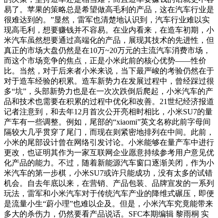
易了。苹果的策略总是希望做高毛利的产品，这在汽车行业是
很难达到的。”显然，雷军也清楚地认识到，汽车行业难以实
现高毛利，想要赚钱并不容易。在业内看来，在造车初期，小
米汽车虽然想要通过高端化的产品，展现其技术的先进性，但
真正的市场大盘仍然是在10万~20万元的主流汽车消费市场，
而这个市场竞争的焦点，正是小米此前的核心优势——性价
比。当然，对于后来者小米来说，当下最严峻的考验仍然在于
对于造车经验的积累。造车新势力在发展过程中，曾经踩过很
多“坑”，头部新势力也是在一次次跌倒后爬起，小米汽车的产
品和技术也需要在积累的过程中优化和改善。21世纪经济报道
记者注意到，和去年12月首次公开亮相时相比，小米SU7的量
产车有一些调整。例如，尾部的“xiaomi”英文名称此前字母间
隔较大几乎贯穿了尾门，而现在则紧密地排列在中间。此前，
小米的尾部设计曾在网络引发讨论。小米能够在量产车中进行
更改，也证明其作为一家互联网企业愿意持续参考用户意见优
化产品的能力。不过，随着新能源汽车窗口逐渐关闭，作为小
米汽车的第一步棋，小米SU7或许只能成功，没有太多的试错
机会。自去年底以来，在营销、产品包装、品牌宣发的一系列
玩法，雷军和小米汽车对于传统汽车产业的降维式碾压，即便
是流量小生“蔚小理”也难以企及。但是，小米汽车究竟能带来
多大的杀伤力，仍然要看产品说话。SFC本期编辑 黎雨桐 实