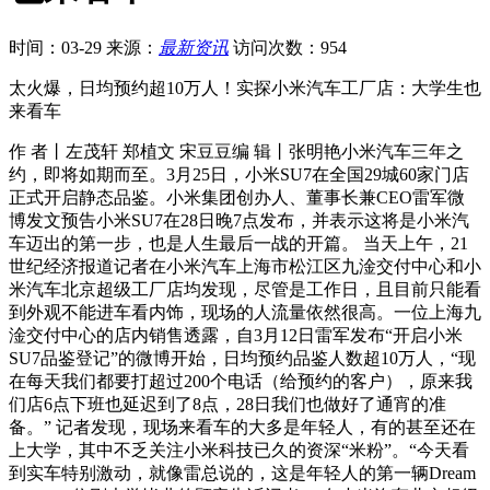
时间：03-29
来源：
最新资讯
访问次数：954
太火爆，日均预约超10万人！实探小米汽车工厂店：大学生也
来看车
作 者丨左茂轩 郑植文 宋豆豆编 辑丨张明艳小米汽车三年之
约，即将如期而至。3月25日，小米SU7在全国29城60家门店
正式开启静态品鉴。小米集团创办人、董事长兼CEO雷军微
博发文预告小米SU7在28日晚7点发布，并表示这将是小米汽
车迈出的第一步，也是人生最后一战的开篇。 当天上午，21
世纪经济报道记者在小米汽车上海市松江区九淦交付中心和小
米汽车北京超级工厂店均发现，尽管是工作日，且目前只能看
到外观不能进车看内饰，现场的人流量依然很高。一位上海九
淦交付中心的店内销售透露，自3月12日雷军发布“开启小米
SU7品鉴登记”的微博开始，日均预约品鉴人数超10万人，“现
在每天我们都要打超过200个电话（给预约的客户），原来我
们店6点下班也延迟到了8点，28日我们也做好了通宵的准
备。” 记者发现，现场来看车的大多是年轻人，有的甚至还在
上大学，其中不乏关注小米科技已久的资深“米粉”。“今天看
到实车特别激动，就像雷总说的，这是年轻人的第一辆Dream