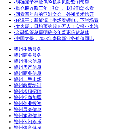
•
明确赋予存款保险机构风险监测预警
•
重仓股连跌三年！张坤、赵诣们怎么看
•
回看百年前的亚洲文会，外滩美术馆开
•
任泽平：新能源上半场看锂电，下半场看
•
太火爆，日均预约超10万人！实探小米汽
•
金融监管总局明确今年普惠信贷总体
•
中国太保：2023年寿险新业务价值同比
赣州生活服务
赣州商务服务
赣州供求信息
赣州房产信息
赣州商务信息
赣州二手市场
赣州教育培训
赣州求职招聘
赣州招商加盟
赣州创业投资
赣州展会信息
赣州旅游信息
赣州休闲娱乐
赣州体育健身