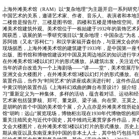
上海外滩美术馆（RAM）以“复杂地理”为主题开启一系列研
中国艺术的关系，邀请艺术家、作者、音乐人、表演者和本地艺术
二楼曾是报告厅、三楼是图书馆、四楼和五楼是博物馆空间。
滩美术馆建筑外观。美术馆位于一栋始建于1932年的装饰艺
闻获悉，该展的第一季研究项目以“复杂地理：中国杂志”为名，取自1923
苏阿德（又名“苏柯仁”）和汉学家福开森创办，与亚洲文会的
现场据悉，上海外滩美术馆的建筑建于1933年，是中国第一
出版、图书馆和博物馆建设对中国及其周边地区的知识进行学
在外滩美术馆3楼以幻灯片的形式播放。从建筑出发，关注近代
当年的讲台改造为一个上海剧场——“讲——堂”，美术馆展
亚洲文会大楼图片，在外滩美术馆3楼以幻灯片的形式播放。
装置作品，当作为“时间艺术”的讲座或表演进行时，这件作品
中黄汉明的装置作品《上海科幻戏曲的舞台布景设计》据介绍，“讲——
习”重新定义为一种集体、多样的活动，蕴含着对话、运动和经
艺术家包括菠萝核、郑可、董龙跃、梁子涵、向在荣、王莫之、
是胡昀的首个中国的美术馆个展，介入点亦是外滩美术馆所处的
馆“胡昀：远山”展览现场，博物柜出现在1930年代博物馆的
重关注殖民史与近代中国史，其中雉鸡元素贯穿多件作品，并在
文会大楼图片，在外滩美术馆3楼以幻灯片的形式播放。历史上
期从南亚以及东南亚来到中国的非本土人士，其中恰巧包括与