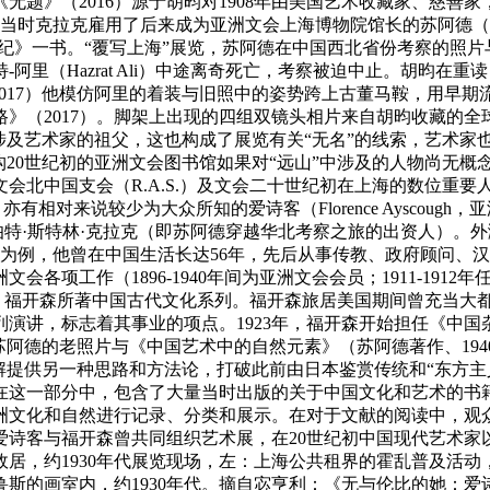
无题》（2016）源于胡昀对1908年由美国艺术收藏家、慈善家，
究。当时克拉克雇用了后来成为亚洲文会上海博物院馆长的苏阿德（Arthu
华北行纪》一书。“覆写上海”展览，苏阿德在中国西北省份考察的
阿里（Hazrat Ali）中途离奇死亡，考察被迫中止。胡昀在
2017）他模仿阿里的着装与旧照中的姿势跨上古董马鞍，用早
》（2017）。脚架上出现的四组双镜头相片来自胡昀收藏的
涉及艺术家的祖父，这也构成了展览有关“无名”的线索，艺术家
重构20世纪初的亚洲文会图书馆如果对“远山”中涉及的人物尚无概
文会北中国支会（R.A.S.）及文会二十世纪初在上海的数位重
家），亦有相对来说较少为大众所知的爱诗客（Florence Ayscoug
藏家罗伯特·斯特林·克拉克（即苏阿德穿越华北考察之旅的出资人）
为例，他曾在中国生活长达56年，先后从事传教、政府顾问、
各项工作（1896-1940年间为亚洲文会会员；1911-19
分，福开森所著中国古代文化系列。福开森旅居美国期间曾充当大
系列演讲，标志着其事业的项点。1923年，福开森开始担任《中
阿德的老照片与《中国艺术中的自然元素》（苏阿德著作、194
解提供另一种思路和方法论，打破此前由日本鉴赏传统和“东方主
。在这一部分中，包含了大量当时出版的关于中国文化和艺术的
洲文化和自然进行记录、分类和展示。在对于文献的阅读中，观
爱诗客与福开森曾共同组织艺术展，在20世纪初中国现代艺术家
居，约1930年代展览现场，左：上海公共租界的霍乱普及活动，1
斯的画室内，约1930年代。摘自宓亨利：《无与伦比的她：爱诗