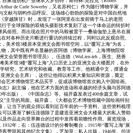
胜家缝纫机产业继承人罗伯特：斯特林-克拉克（Robert
r de Carle Sowerby，又名苏柯仁）作为随行博物学家，并
照片与文献与胡昀作品呼应。这场雄心勃勃的探险是对中国自然地
重读《穿越陕甘》时，发现了一张阿里在出发前骑于马上的老照
期流行于全球探险的双镜头摄影技术复刻了这一个体命运的转折时
全球风俗照。而出现在照片中的马鞍被置于一叠瑜伽垫上悬吊在展
也在对各种历史片断进行重访的持续过程，同时以此反观自照。
念，美术馆3楼原本亚洲文会图书馆空间，以“覆写上海”为名，
要人物，其中既有声名显赫的苏阿德（博物学家、上海博物院馆
h，亚洲文会荣誉图书管理员）、伍连德（WuLien-teh，医生、慈善
。外滩美术馆3楼“覆写上海”入口历史上的亚洲文会大楼图片，在外
汉学研究、艺术研究和收藏、教育等工作。他精通中文，擅通金
12年任亚洲文会主席），这些让他得以积累大量知识和资源，奠定
都会艺术博物馆艺术品买手，促成该博物馆首次购入中国绘画。
国杂志》副主编，他在艺术方面的造诣和卓越的经济头脑与苏阿德
0年出版）、《中国杂志》等。福开森发表过400余篇文章，试
义”主导的局面。福开森，《大都会艺术博物馆藏中国绘画特别
书籍，让当下的观众得以看到近百年前的一手资料。这些资料梳理
众可以逐渐了解伍连德除了是建造亚洲文会大楼最大的私人赞助
以及作品走向世界舞台的过程中发挥着前瞻性作用。展览现场，
932年；右：伍连德设计的分餐制餐台，1915年“覆写上海”展
客赞辞和其他纪念文集》，芝加哥：私人出版，1946年。但这