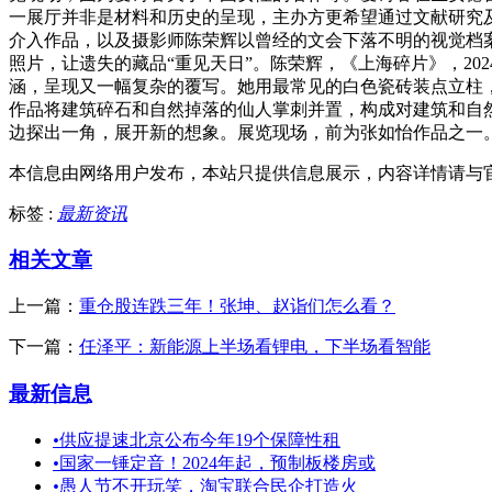
一展厅并非是材料和历史的呈现，主办方更希望通过文献研究
介入作品，以及摄影师陈荣辉以曾经的文会下落不明的视觉档案
照片，让遗失的藏品“重见天日”。陈荣辉，《上海碎片》，20
涵，呈现又一幅复杂的覆写。她用最常见的白色瓷砖装点立柱
作品将建筑碎石和自然掉落的仙人掌刺并置，构成对建筑和自
边探出一角，展开新的想象。展览现场，前为张如怡作品之一。
本信息由网络用户发布，
本站只提供信息展示，内容详情请与
标签 :
最新资讯
相关文章
上一篇：
重仓股连跌三年！张坤、赵诣们怎么看？
下一篇：
任泽平：新能源上半场看锂电，下半场看智能
最新信息
•
供应提速北京公布今年19个保障性租
•
国家一锤定音！2024年起，预制板楼房或
•
愚人节不开玩笑，淘宝联合民企打造火