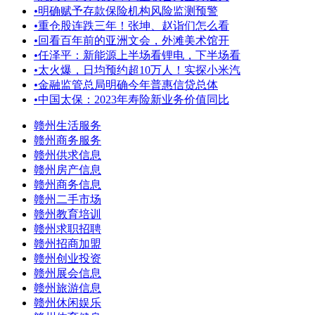
•
明确赋予存款保险机构风险监测预警
•
重仓股连跌三年！张坤、赵诣们怎么看
•
回看百年前的亚洲文会，外滩美术馆开
•
任泽平：新能源上半场看锂电，下半场看
•
太火爆，日均预约超10万人！实探小米汽
•
金融监管总局明确今年普惠信贷总体
•
中国太保：2023年寿险新业务价值同比
赣州生活服务
赣州商务服务
赣州供求信息
赣州房产信息
赣州商务信息
赣州二手市场
赣州教育培训
赣州求职招聘
赣州招商加盟
赣州创业投资
赣州展会信息
赣州旅游信息
赣州休闲娱乐