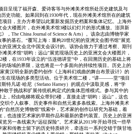
该项目呈现了福开森、爱诗客等与外滩美术馆所处历史建筑及与
历史功能。如果回到在1930年代，现在外滩美术馆所在的建筑
览项目，主办方希望以此重新发掘历史档案和集体记忆。上海外
文会大楼图片，在外滩美术馆3楼以幻灯片的形式播放。澎湃新
Journal of Science & Arts）。该杂志由博物学家
事的基石。“覆写上海：重构20世纪初的亚洲文会图书馆”展览
建立的亚洲文会北中国支会设计的。该协会致力于通过考察、期刊
滩美术馆“胡昀：远山”展览现场历史上的亚洲文会大楼图片，
，在1933年设立的“伍连德讲堂”中，在回溯历史的基础上将
等的场域的界限，这也将是一个多面向的持续性项目。历史上的
术家黄汉明全新的委约创作《上海科幻戏曲的舞台布景设计》的
发生在现场的多类型活动。位于美术馆二楼，“讲———堂”项目
诺·哈尼（Stefano Harney）的观点中汲取灵感，将“学
一种敢于挑战和扩展传统机构定式的集体思维模式。参与其中的
上，经由电梯将观众带到5楼，直接走进“胡昀：远山”，这也
中交织个人叙事、历史事件和自然元素多条线索。上海外滩美术
显的“自然历史博物馆”线索中，艺术家的创作以研究为基础，着
现在，也连接艺术家的早期作品和最新的委约装置。历史上的亚洲
另一条线索为“远征探险”。艺术家从2013年开始寻找一些早
学家和传教士留下的历史特质碎片，牵连出一系列交错于陕甘地