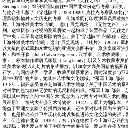
区的多重历史叙事和复杂地理。其中《无往之路》（2017）、《
Sterling Clark）组织探险队前往中国西北省份进行考察与研
与他合作出版了《穿越陕甘：1908-1909年克拉克考察队
理风貌和物种人文历史的考察，但随着同行印度测量员黑兹拉特-
片。上海外滩美术馆“胡昀：远山”展览现场，《无往之路》（
刻。这组摄影与对视的测量脚架一起构成了装置作品《无往之路
厅中央，暗示着这场探险的终点。关于“穿越陕甘”的旅程，还
上海外滩美术馆“胡昀：远山”展览现场，《残片》（2024）
以文献的形式重构20世纪初的亚洲文会图书馆，聚焦皇家亚洲
长）和福开森（John Calvin Ferguson，汉学家、艺术收藏
家）、标本制作师唐氏家族（Tang family）以及艺术收
滩美术馆3楼以幻灯片的形式播放。以加拿大裔美国籍的福开森
石学，与国内政界、学界、收藏界联系紧密，同时深度参与亚洲文会
其“中国通”的声誉，尤其在艺术和文化领域。“覆写上海”部
1918年，福开森受邀在芝加哥艺术学院做了关于中国艺术的
对科学的热忱但缺乏赞助的现况相辅相成。“覆写上海”部分，苏
图以其中西结合的“中国艺术”观念为当时西方对中国艺术的理
展画册》，纽约大都会艺术博物馆，1914年，展出为翻印本
得益于亚洲文会除了传播西方知识，还主要对以中国为主的亚
者，也是推动公共卫生现代化建设和促进跨文化交流的先驱；
左：伍连德在北京，1930年；右：伍连德位于今上海江苏路的故
览现场，图为爱诗客关于中国女性的著作等。爱诗客在圣安德鲁