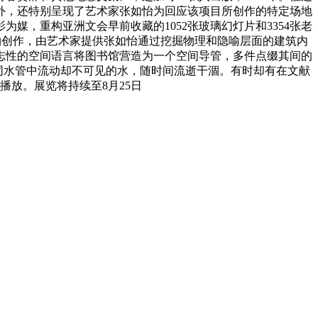
外，还特别呈现了艺术家张如怡为回应该项目所创作的特定场地
，重构亚洲文会早前收藏的1052张玻璃幻灯片和3354张老
委约创作，由艺术家提供张如怡通过挖掘物理和隐喻层面的建筑内
志性的空间语言将图书馆营造为一个空间导管，多件点缀其间的
同水管中流动却不可见的水，随时间流逝干涸。有时却有在文献
放。展览将持续至8月25日