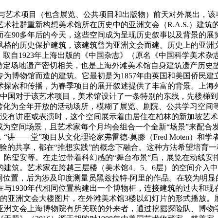
究与艺术项目（包含展览、公共项目和出版物）前天对外展出，
社群重新构想美术馆所在历史中的亚洲文会（R.A.S.）建筑的
而在90多年后的今天，这些空间成为呈现历史叙事以及背景的展
术风格的历史保护建筑，该建筑曾为亚洲文会而建。历史上的亚洲
年上海出版的《中国杂志》（原名《中国科学美术杂志》，The China 
特定场地遗产密切相关，也是上海外滩美术馆自身建筑遗产历史故
座专为博物馆而造的建筑。它最初是为1857年由英国和美国侨民
术探索和传播，为春季项目的展开叙述提供了丰富的背景。上海外
中国对于该艺术项目，美术馆设计了一条特别的东线，先楼梯到2楼
厅转化为全年开放的活动场所，模糊了展览、剧院、公共学习空间
在没有讲座或表演时，这个空间展示着由居住在柏林的新加坡艺
成为空间场景，且艺术家每个月均会组合一个全新“场景”来配合
堂”项目从文化理论家弗雷德·莫滕（Fred Moten）和学者斯特凡
验的共享，都在“推想实践”的概念下融合。这种方法希望培育
陈玺安等。在走过带着科幻感的“舞台布景”后，展览在动线安排
建筑。艺术家在跨越三层楼（美术馆4、5、6层）的空间介入
相同位置，后为涉及印度测量员黑兹拉特-阿里的作品。在较为明
与1930年代相同位置构建出一个博物柜，连接建筑的过去和
的亚洲文会大楼图片，在外滩美术馆3楼以幻灯片的形式播放。展览
亚洲文会上海博物院有所关联的外来者，通过挖掘探险队、博物