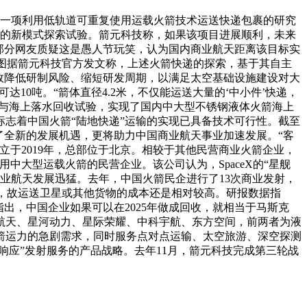
了一项利用低轨道可重复使用运载火箭技术运送快递包裹的研究
裹的新模式探索试验。箭元科技称，如果该项目进展顺利，未来
有部分网友质疑这是愚人节玩笑，认为国内商业航天距离该目标实
博截图据箭元科技官方发文称，上述火箭快递的探索，基于其自主
效降低研制风险、缩短研发周期，以满足太空基础设施建设对大
10吨。“箭体直径4.2米，不仅能运送大量的‘中小件’快递，
验与海上落水回收试验，实现了国内中大型不锈钢液体火箭海上
志着中国火箭“陆地快递”运输的实现已具备技术可行性。截至
了全新的发展机遇，更将助力中国商业航天事业加速发展。“客
于2019年，总部位于北京。相较于其他民营商业火箭企业，
中大型运载火箭的民营企业。该公司认为，SpaceX的“星舰
中国商业航天发展迅猛。去年，中国火箭民企进行了13次商业发射，
低，故运送卫星或其他货物的成本还是相对较高。研报数据指
指出，中国企业如果可以在2025年做成回收，就相当于马斯克
箭航天、星河动力、星际荣耀、中科宇航、东方空间，前两者为液
箭运力的急剧需求，同时服务点对点运输、太空旅游、深空探测
响应”发射服务的产品战略。去年11月，箭元科技完成第三轮战