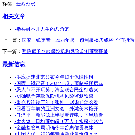
标签 :
最新资讯
相关文章
•
拳头砸不开人生的八角笼
上一篇：
国家一锤定音！2024年起，预制板楼房或将“全面拆除
下一篇：
明确赋予存款保险机构风险监测预警职能
最新信息
•
供应提速北京公布今年19个保障性租
•
国家一锤定音！2024年起，预制板楼房或
•
愚人节不开玩笑，淘宝联合民企打造火
•
明确赋予存款保险机构风险监测预警
•
重仓股连跌三年！张坤、赵诣们怎么看
•
回看百年前的亚洲文会，外滩美术馆开
•
任泽平：新能源上半场看锂电，下半场看
•
太火爆，日均预约超10万人！实探小米汽
•
金融监管总局明确今年普惠信贷总体
•
中国太保：2023年寿险新业务价值同比