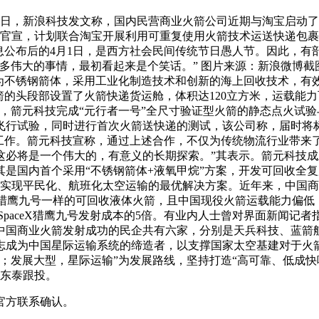
1日，新浪科技发文称，国内民营商业火箭公司近期与淘宝启动
领”官宣，计划联合淘宝开展利用可重复使用火箭技术运送快递包
息公布后的4月1日，是西方社会民间传统节日愚人节。因此，
“很多伟大的事情，最初看起来是个笑话。” 图片来源：新浪微
箭为不锈钢箭体，采用工业化制造技术和创新的海上回收技术，有
的头段部设置了火箭快递货运舱，体积达120立方米，运载能力可达
，箭元科技完成“元行者一号”全尺寸验证型火箭的静态点火试
飞行试验，同时进行首次火箭送快递的测试，该公司称，届时将标
工作。箭元科技宣称，通过上述合作，不仅为传统物流行业带来
必将是一个伟大的，有意义的长期探索。”其表示。箭元科技成立
国内首个采用“不锈钢箭体+液氧甲烷”方案，开发可回收全复用
前全球范围内实现平民化、航班化太空运输的最优解决方案。近年来，
eX猎鹰九号一样的可回收液体火箭，且中国现役火箭运载能力偏
SpaceX猎鹰九号发射成本的5倍。有业内人士曾对界面新闻记者
前中国商业火箭发射成功的民企共有六家，分别是天兵科技、蓝
志成为中国星际运输系统的缔造者，以支撑国家太空基建对于火
；发展大型，星际运输”为发展路线，坚持打造“高可靠、低成快
钢东泰跟投。
官方联系确认。