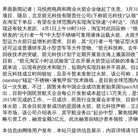
界面新闻记者｜马悦然电商和商业火箭企业做起了生意。3月3
项目。随后，北京箭元科技有限责任公司(下称箭元科技)“认
在淘宝下单后，有望在全球范围内实现淘宝快递“小时达”。消
现还有较大差距。4月1日上午10时33分，淘宝对此回应称：
研发的“元行者一号”中大型不锈钢可复用液体运载火箭。火
型运力火箭日益增长的需求。目前，其“元行者一号”验证型火箭
还可运送普通轿车及小型货车等大件货物。”箭元科技称。去年
回收技术的突破。箭元科技计划于近期开展首次海上溅落回收
目前，“箭元淘宝小时达试验室”正在开展火箭货运试验的准备
观来说，以现有的技术和能力，短期内实现目标并不容易。但这
箭元科技成立时间较短，且至今暂未发射过火箭。该公司称，其是
(starship)”锚定“不锈钢+液氧甲烷”技术路线，是目
仅一次失败。不过，因暂未有中国企业成功发射如美国Spac
出，目前中国民营航天企业每公斤发射成本超过1.5万美元，是
2015年完成的工作。一旦成功，民营行业发展会非常快。目
体火箭，其余目前发射成功的是固体火箭。箭元科技声称，立
等市场。该公司介绍表示，其宇航业务以“起步中型，聚焦组网
略引资工作，融资金额2亿元。此次融资由锦沙资本领投，济
本信息由网络用户发布，
本站只提供信息展示，内容详情请与