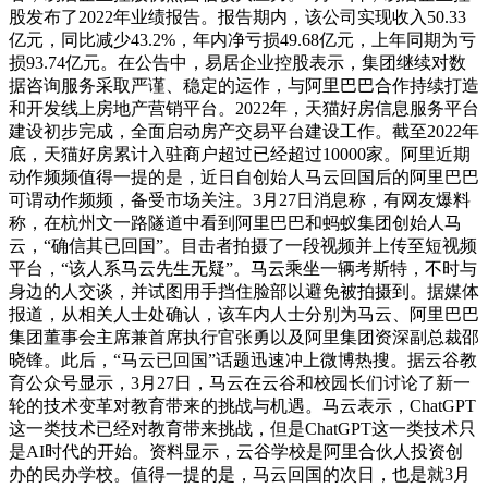
股发布了2022年业绩报告。报告期内，该公司实现收入50.33
亿元，同比减少43.2%，年内净亏损49.68亿元，上年同期为亏
损93.74亿元。在公告中，易居企业控股表示，集团继续对数
据咨询服务采取严谨、稳定的运作，与阿里巴巴合作持续打造
和开发线上房地产营销平台。2022年，天猫好房信息服务平台
建设初步完成，全面启动房产交易平台建设工作。截至2022年
底，天猫好房累计入驻商户超过已经超过10000家。阿里近期
动作频频值得一提的是，近日自创始人马云回国后的阿里巴巴
可谓动作频频，备受市场关注。3月27日消息称，有网友爆料
称，在杭州文一路隧道中看到阿里巴巴和蚂蚁集团创始人马
云，“确信其已回国”。目击者拍摄了一段视频并上传至短视频
平台，“该人系马云先生无疑”。马云乘坐一辆考斯特，不时与
身边的人交谈，并试图用手挡住脸部以避免被拍摄到。据媒体
报道，从相关人士处确认，该车内人士分别为马云、阿里巴巴
集团董事会主席兼首席执行官张勇以及阿里集团资深副总裁邵
晓锋。此后，“马云已回国”话题迅速冲上微博热搜。据云谷教
育公众号显示，3月27日，马云在云谷和校园长们讨论了新一
轮的技术变革对教育带来的挑战与机遇。马云表示，ChatGPT
这一类技术已经对教育带来挑战，但是ChatGPT这一类技术只
是AI时代的开始。资料显示，云谷学校是阿里合伙人投资创
办的民办学校。值得一提的是，马云回国的次日，也是就3月