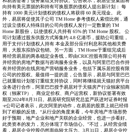
和易居签署了债务重组支持协议。公告表示，易居企业集团将
向持有美元票据的和持有可换股票的债权人提出新计划： 每
持有 1000 美元计划债权的债权人将获得 60 美元现金。 此
外，易居将促使其子公司 TM Home 参考债权人索偿比例，通
过设立债权人特殊目的公司向债权人发行一定数量的 TM
Home 新股份，以使债权人共持有 65% 的 TM Home 股权。 公
司计划通过股东供股方式筹集约 4.8 亿港币，援助公司重组，
用于支付计划债权人持有 本金及部分应付利息和其他相关费
用，大股东拟协议包销。另一方面，TM Home于重组完成后
将经营易居的两条稳定业务线，即由CRIC控股有限公司持有
并经营的房地产数据与咨询服务业务，以及与阿里巴巴合作持
有并经营的在线房地产营销服务业务，包括下属乐居控股有限
公司的控股权。最值得一提的是，公告显示，易居与阿里巴巴
已就重组计划签订重组支持协议，同时将继续就天猫好房平台
业务进行合作，阿里巴巴授予易居对于天猫房产行业独家招商
权（独家TP）、商业定价权、商户运营权，新协议签署有效
期至2024年8月31日。易居研究院研究总监严跃进对证券时报
·e公司记者表示，此次阿里的动作，在易居的股票上就已经得
到了积极的反馈。“从行业的角度来看，今年房地产市场形势
好于预期，地产企业和地产关联的企业经营，也进一步看好。
此类资本的发力，充分体现了市场信心。”不过，从经营业绩
看，易居企业控股仍然面临较大压力。3月31日，易居企业控