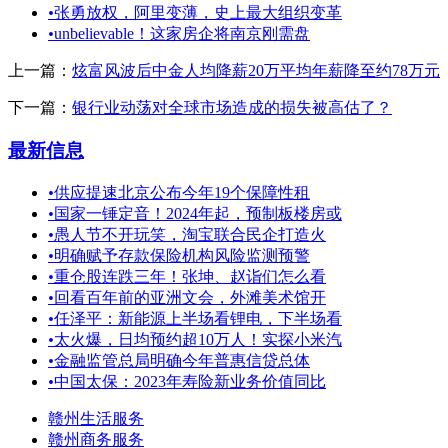
•
张勇放权，阿里变薄，史上最大组织变革
•
unbelievable！这家房企将南京刚需盘
上一篇：
炫富风波后中金人均降薪20万平均年薪降至约78万元
下一篇：
银行业动荡对全球市场造成的损失被高估了？
最新信息
•
供应提速北京公布今年19个保障性租
•
国家一锤定音！2024年起，预制板楼房或
•
愚人节不开玩笑，淘宝联合民企打造火
•
明确赋予存款保险机构风险监测预警
•
重仓股连跌三年！张坤、赵诣们怎么看
•
回看百年前的亚洲文会，外滩美术馆开
•
任泽平：新能源上半场看锂电，下半场看
•
太火爆，日均预约超10万人！实探小米汽
•
金融监管总局明确今年普惠信贷总体
•
中国太保：2023年寿险新业务价值同比
赣州生活服务
赣州商务服务