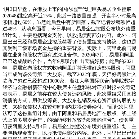
4月3日早盘，在港股上市的国内地产代理巨头易居企业控股
(02048)跳空高开近15%，此后一路放量走强，开盘半小时最高
涨幅超过60%，虽然此后盘中有所回落，截至记者发稿涨幅超
过48%。从消息面看，今日早间，易居企业控股公布境外债重
组计划，主要包括现金支付、以股抵债两部分内容。此外，阿
里巴巴已经和易居企业控股签署了债务重组支持协议，这也是
其受到二级市场资金热捧的重要背景。实际上，阿里此前与易
居在业务和股权方面有过深度合作。2020年7月，易居和阿里
巴巴达成战略合作，当年9月联合推出天猫好房；此后的2021
年，易居宣布股权方式收购阿里所持天猫好房85%股份，阿里
当年成为该公司第二大股东。截至2022年底，天猫好房累计入
驻商户超过已经超过10000家。浙江大学国际联合商学院数字
经济与金融创新研究中心联席主任盘和林对证券时报·e公司记
者表示，易居之前存在较大债务违约风险，此次重组采用直接
消债的方式，用供股筹资、大股东包销及核心资产债转股的方
式，来确保债权人在较短时间内获得债券偿付。“而此次阿里
认可了这份重组计划，由于阿里和易居房地产在股权、线上经
营上的多层次合作，的确能够释放较为积极的信号”。债务重
组获阿里支持4月3日，易居企业控股公布境外债重组计划，主
要包括现金支付、以股抵债两部分内容。此外，阿里巴巴已经