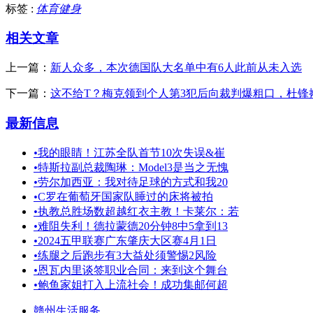
标签 :
体育健身
相关文章
上一篇：
新人众多，本次德国队大名单中有6人此前从未入选
下一篇：
这不给T？梅克领到个人第3犯后向裁判爆粗口，杜锋
最新信息
•
我的眼睛！江苏全队首节10次失误&崔
•
特斯拉副总裁陶琳：Model3是当之无愧
•
劳尔加西亚：我对待足球的方式和我20
•
️C罗在葡萄牙国家队睡过的床将被拍
•
执教总胜场数超越红衣主教！卡莱尔：若
•
难阻失利！德拉蒙德20分钟8中5拿到13
•
2024五甲联赛广东肇庆大区赛4月1日
•
练腿之后跑步有3大益处须警惕2风险
•
恩瓦内里谈签职业合同：来到这个舞台
•
鲍鱼家姐打入上流社会！成功集邮何超
赣州生活服务