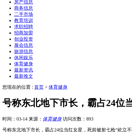
房产信息
商务信息
二手市场
教育培训
求职招聘
招商加盟
创业投资
展会信息
旅游信息
休闲娱乐
体育健身
最新资讯
最新推文
您现在的位置 :
首页
>
体育健身
号称东北地下市长，霸占24位
时间：03-14
来源：
体育健身
访问次数：893
号称东北地下市长，霸占24位当红女星，死前被射七枪“屹立不