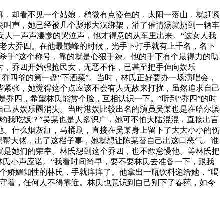
烁，却看不见一个姑娘，稍微有点姿色的，太阳一落山，就赶紧
尖叫声，她已经被几个彪形大汉绑架，灌了催情汤就扔到一辆车
着女人一声声凄惨的哭泣声，他才得意的从车里出来。“这女人我
帮老大乔四。在他最巅峰的时候，光手下打手就有上千名，名下
杀手”这个称号，靠的就是心狠手辣。他的手下有个最得力的助
大，乔四开始强抢民女，无恶不作，已甚至把手伸向娱乐
了乔四爷的第一盘“下酒菜”。当时，林氏正好要办一场演唱会，
些紧张，她觉得这个点应该不会有人无故来打扰，虽然追求自己
是乔四，希望林氏能赏个脸，互相认识一下。”听到“乔四”的时
自己从娱乐圈消失。当时港娱比较出名的演员吴某也是在哈尔滨
约我吃饭？”吴某也是人多识广，她可不怕大陆混混，直接出言
她。什么烟灰缸，马桶刷，直接在吴某身上留下了大大小小的伤
黑帮大佬，出了这档子事，她就想让陈某替自己出这口恶气。谁
就是她们的荣幸。林氏想到这个乔四，也不敢怠慢他。等林氏把
林氏小声应诺。“我看时间尚早，要不要林氏去准备一下，跟我
个娇媚知性的林氏，手就痒痒了。他拿出一瓶饮料递给她，“喝
面守着，任何人不得靠近。林氏也意识到自己别下了春药，如今