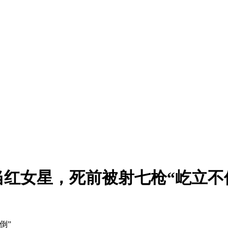
当红女星，死前被射七枪“屹立不
倒”