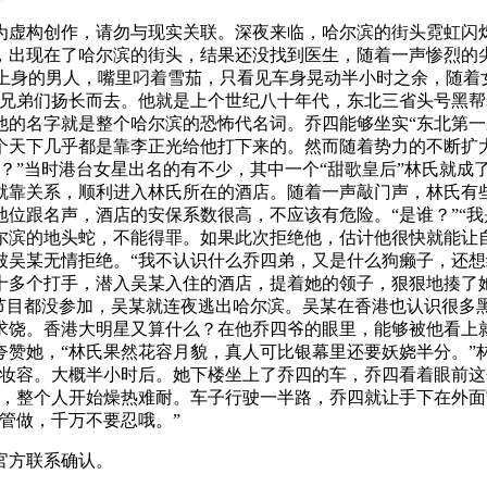
为虚构创作，请勿与现实关联。深夜来临，哈尔滨的街头霓虹闪
，出现在了哈尔滨的街头，结果还没找到医生，随着一声惨烈的
个光着上身的男人，嘴里叼着雪茄，只看见车身晃动半小时之余，随
众兄弟们扬长而去。他就是上个世纪八十年代，东北三省头号黑
他的名字就是整个哈尔滨的恐怖代名词。乔四能够坐实“东北第一
个天下几乎都是靠李正光给他打下来的。然而随着势力的不断扩
？”当时港台女星出名的有不少，其中一个“甜歌皇后”林氏就成
就靠关系，顺利进入林氏所在的酒店。随着一声敲门声，林氏有
位跟名声，酒店的安保系数很高，不应该有危险。“是谁？”“我
尔滨的地头蛇，不能得罪。如果此次拒绝他，估计他很快就能让
被吴某无情拒绝。“我不认识什么乔四弟，又是什么狗癞子，还想
十多个打手，潜入吴某入住的酒店，提着她的领子，狠狠地揍了
的节目都没参加，吴某就连夜逃出哈尔滨。吴某在香港也认识很多
求饶。香港大明星又算什么？在他乔四爷的眼里，能够被他看上
赞她，“林氏果然花容月貌，真人可比银幕里还要妖娆半分。”
的妆容。大概半小时后。她下楼坐上了乔四的车，乔四看着眼前这
了，整个人开始燥热难耐。车子行驶一半路，乔四就让手下在外
管做，千万不要忍哦。”
官方联系确认。