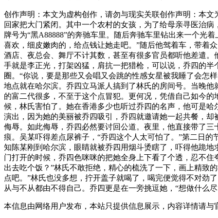
创作声明：本文为虚构创作，请勿与现实关联创作声明：本文
回家把大门紧闭。其中一个农村的女孩，为了给母亲寻医治病
牌号为“黑A88888”的奔驰车里。随后奔驰车里钻出来一
喜欢，细皮嫩肉的，给点钱让她走吧。”随后他驾着车，带着
酒店、夜总会、舞厅不计其数，甚至有很多官员都听他差遣。
手就是李正光，打架凶猛，肩抗一把猎枪，可以说，乔四的半
圈。“你说，要是那些又会唱又会跳的性感女星被我睡了会怎样
地点就在哈尔滨。乔四立马派人搞到了林氏的房间号。当晚他
的富二代很多，不至于这个点冒犯。更何况，凭借自己如今的地
候，林氏害怕了。她在香港多少也听过乔四的名声，他可是哈
演出，因为她的美丽被乔四吸引，乔四就邀请她一起共餐，却
侮辱。如此侮辱，乔四必然要讨回公道。夜里，他直接带了三
痕。吴某吓得差点尿裤子，“乔四这个人太可怕了。”第二日
知陈某刚到哈尔滨，眼睛就被乔四用烟斗烫瞎了，吓得他跪地
门打开的时候，乔四色咪咪的把她全身上下看了个透，忍不住夸
出去吃个饭？”林氏不敢拒绝，精心的梳洗了一下，画上精致
点吧。”林氏也没多想，拧开盖子就喝了，喝完便觉得不对劲
从与不从都由不得自己。乔四更是在一旁挑逗她，“想做什么尽
本信息由网络用户发布，
本站只提供信息展示，内容详情请与