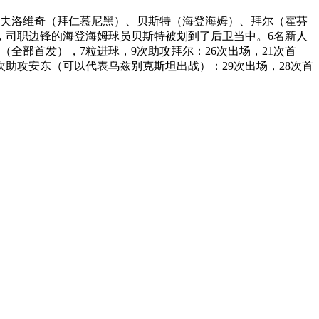
帕夫洛维奇（拜仁慕尼黑）、贝斯特（海登海姆）、拜尔（霍芬
，司职边锋的海登海姆球员贝斯特被划到了后卫当中。6名新人
（全部首发），7粒进球，9次助攻拜尔：26次出场，21次首
4次助攻安东（可以代表乌兹别克斯坦出战）：29次出场，28次首