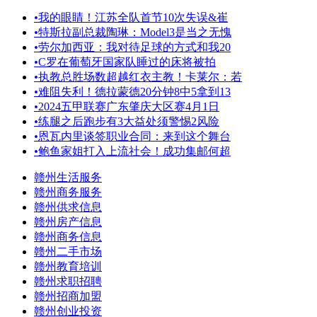
•
我的眼睛！江苏全队首节10次失误&崔
•
特斯拉副总裁陶琳：Model3是当之无愧
•
劳尔加西亚：我对待足球的方式和我20
•
️C罗在葡萄牙国家队睡过的床将被拍
•
执教总胜场数超越红衣主教！卡莱尔：若
•
难阻失利！德拉蒙德20分钟8中5拿到13
•
2024五甲联赛广东肇庆大区赛4月1日
•
练腿之后跑步有3大益处须警惕2风险
•
恩瓦内里谈签职业合同：来到这个舞台
•
鲍鱼家姐打入上流社会！成功集邮何超
赣州生活服务
赣州商务服务
赣州供求信息
赣州房产信息
赣州商务信息
赣州二手市场
赣州教育培训
赣州求职招聘
赣州招商加盟
赣州创业投资