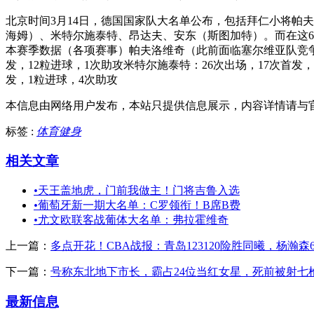
北京时间3月14日，德国国家队大名单公布，包括拜仁小将帕
海姆）、米特尔施泰特、昂达夫、安东（斯图加特）。而在这6
本赛季数据（各项赛事）帕夫洛维奇（此前面临塞尔维亚队竞争）
发，12粒进球，1次助攻米特尔施泰特：26次出场，17次首发
发，1粒进球，4次助攻
本信息由网络用户发布，
本站只提供信息展示，内容详情请与
标签 :
体育健身
相关文章
•
天王盖地虎，门前我做主！门将吉鲁入选
•
葡萄牙新一期大名单：C罗领衔！B席B费
•
尤文欧联客战葡体大名单：弗拉霍维奇
上一篇：
多点开花！CBA战报：青岛123120险胜同曦，杨瀚森
下一篇：
号称东北地下市长，霸占24位当红女星，死前被射七枪
最新信息